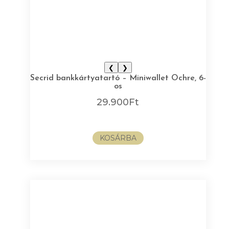
❮
❯
Secrid bankkártyatartó – Miniwallet Ochre, 6-
os
29.900
Ft
KOSÁRBA