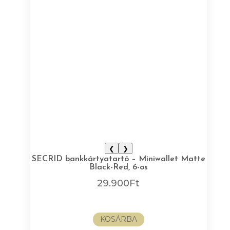
❮
❯
SECRID bankkártyatartó – Miniwallet Matte
Black-Red, 6-os
29.900
Ft
KOSÁRBA