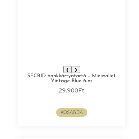
❮
❯
SECRID bankkártyatartó – Miniwallet
Vintage Blue 6-os
29.900
Ft
KOSÁRBA