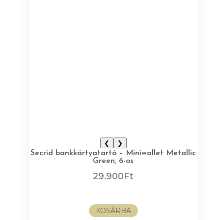
❮
❯
Secrid bankkártyatartó – Miniwallet Metallic
Green, 6-os
29.900
Ft
KOSÁRBA