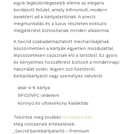
egyik legkülönlegesebb eleme az elegáns
bordázott felület, amely kifinomult, modern
karaktert ad a kártyatartónak. A precíz
megmunkálás és a luxus részletek exkluzív
megjelenést biztosítanak minden alkalomra.
A Secrid szabadalmaztatott mechanikájának
köszönhetően a kártyák egyetlen mozdulattal,
lépcsőzetesen csúsznak elő a tartóból. Ez gyors
és kényelmes hozzáférést biztosít a mindennapi
használat során, legyen szó fizetésről,
belépőkártyáról vagy személyes iratokról.
akár 4–6 kártya
RFID/NFC védelem
könnyű és ultravékony kialakítás
Tekintse meg további
termékeinket
Még nincsenek értékelések.
„Secrid bankkártyatartó – Premium