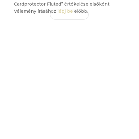
Cardprotector Fluted” értékelése elsőként
Vélemény írásához
lépj be
előbb.
EZ IS
TETSZHET
ÖNNEK
Érdekelhetnek még…
Philippi HENRY’S flaska – L
méret
15.000
Ft