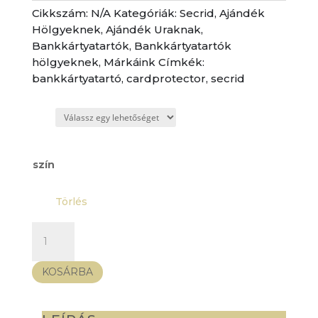
Cikkszám:
N/A
Kategóriák:
Secrid
,
Ajándék
Hölgyeknek
,
Ajándék Uraknak
,
Bankkártyatartók
,
Bankkártyatartók
hölgyeknek
,
Márkáink
Címkék:
bankkártyatartó
,
cardprotector
,
secrid
szín
Törlés
Secrid
bankkártyatartó
-
KOSÁRBA
Premium
Cardprotector
Fluted