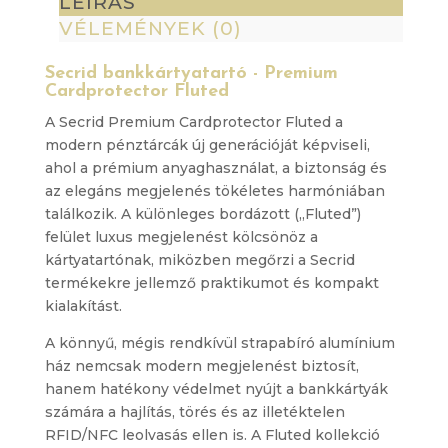
LEÍRÁS
mennyiség
VÉLEMÉNYEK (0)
Secrid bankkártyatartó - Premium
Cardprotector Fluted
A Secrid Premium Cardprotector Fluted a
modern pénztárcák új generációját képviseli,
ahol a prémium anyaghasználat, a biztonság és
az elegáns megjelenés tökéletes harmóniában
találkozik. A különleges bordázott („Fluted”)
felület luxus megjelenést kölcsönöz a
kártyatartónak, miközben megőrzi a Secrid
termékekre jellemző praktikumot és kompakt
kialakítást.
A könnyű, mégis rendkívül strapabíró alumínium
ház nemcsak modern megjelenést biztosít,
hanem hatékony védelmet nyújt a bankkártyák
számára a hajlítás, törés és az illetéktelen
RFID/NFC leolvasás ellen is. A Fluted kollekció