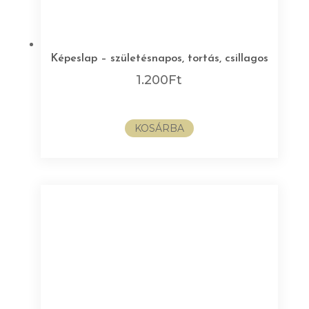
Képeslap – születésnapos, tortás, csillagos
1.200
Ft
KOSÁRBA