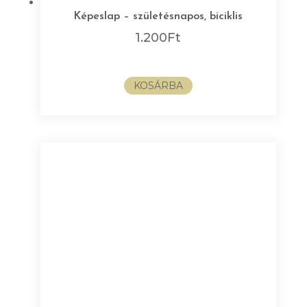
Képeslap – születésnapos, biciklis
1.200
Ft
KOSÁRBA