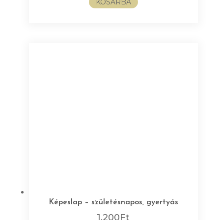
KOSÁRBA
Képeslap – születésnapos, gyertyás
1.200
Ft