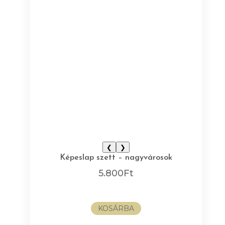
❮
❯
Képeslap szett – nagyvárosok
5.800
Ft
KOSÁRBA