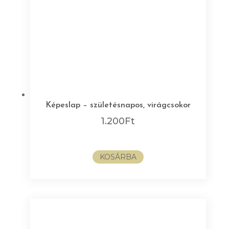
Képeslap – születésnapos, virágcsokor
1.200
Ft
KOSÁRBA