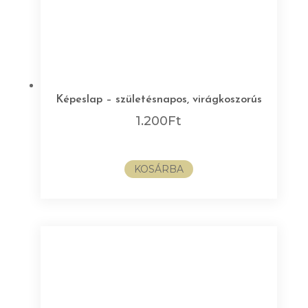
Képeslap – születésnapos, virágkoszorús
1.200
Ft
KOSÁRBA