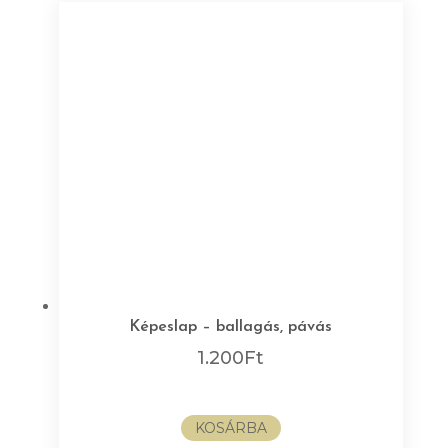
Képeslap – ballagás, pávás
1.200
Ft
KOSÁRBA