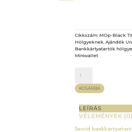
Cikkszám:
MOp-Black Ti
Hölgyeknek
,
Ajándék Ur
Bankkártyatartók hölgy
Miniwallet
Secrid
bankkártyatartó
-
KOSÁRBA
Miniwallet
Optical
Black
LEÍRÁS
Titanium
VÉLEMÉNYEK (0
mennyiség
Secrid bankkártyatart