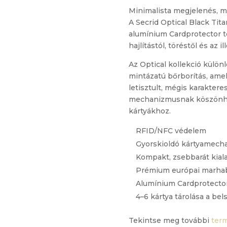
Minimalista megjelenés, ma
A Secrid Optical Black Ti
alumínium Cardprotector t
hajlítástól, töréstől és az 
Az Optical kollekció külö
mintázatú bőrborítás, amel
letisztult, mégis karakter
mechanizmusnak köszönhet
kártyákhoz.
RFID/NFC védelem
Gyorskioldó kártyamech
Kompakt, zsebbarát kiala
Prémium európai marha
Alumínium Cardprotecto
4–6 kártya tárolása a be
Tekintse meg további
term