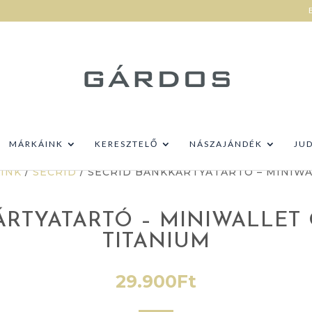
MÁRKÁINK
KERESZTELŐ
NÁSZAJÁNDÉK
JU
INK
/
SECRID
/ SECRID BANKKÁRTYATARTÓ – MINIWA
ÁRTYATARTÓ – MINIWALLET 
TITANIUM
29.900
Ft