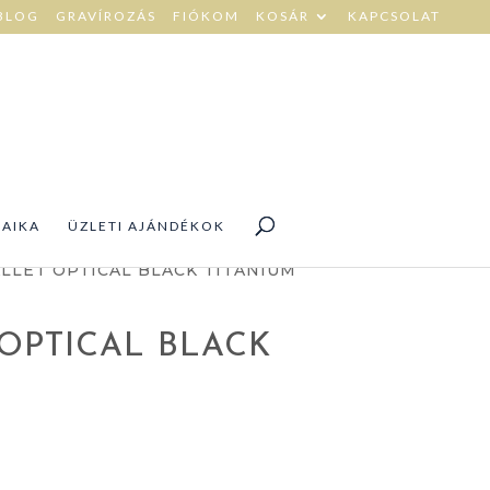
BLOG
GRAVÍROZÁS
FIÓKOM
KOSÁR
KAPCSOLAT
DAIKA
ÜZLETI AJÁNDÉKOK
LLET OPTICAL BLACK TITANIUM
OPTICAL BLACK