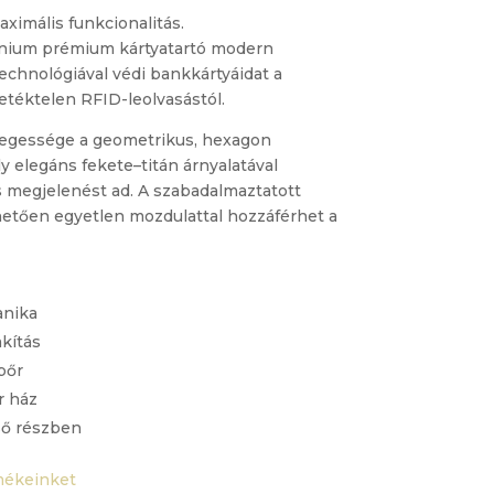
ximális funkcionalitás.
tanium prémium kártyatartó modern
echnológiával védi bankkártyáidat a
illetéktelen RFID-leolvasástól.
nlegessége a geometrikus, hexagon
y elegáns fekete–titán árnyalatával
es megjelenést ad. A szabadalmaztatott
ően egyetlen mozdulattal hozzáférhet a
anika
kítás
bőr
r ház
lső részben
ékeinket