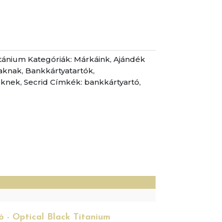
tánium
Kategóriák:
Márkáink
,
Ajándék
aknak
,
Bankkártyatartók
,
eknek
,
Secrid
Címkék:
bankkártyartó
,
)
ó - Optical Black Titanium