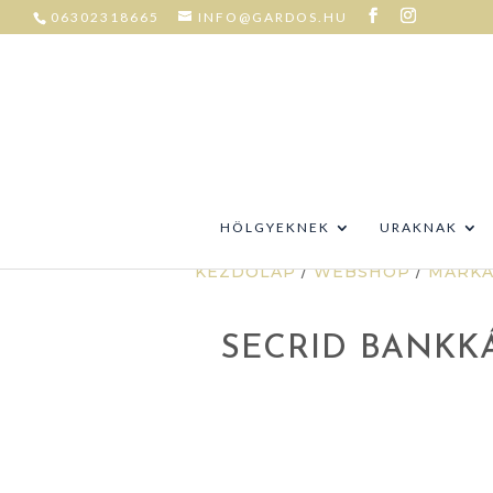
06302318665
INFO@GARDOS.HU
HÖLGYEKNEK
URAKNAK
KEZDŐLAP
/
WEBSHOP
/
MÁRKÁ
SECRID BANKK