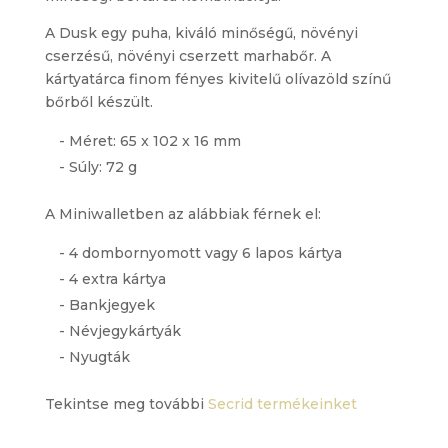
A Dusk egy puha, kiváló minőségű, növényi
cserzésű, növényi cserzett marhabőr. A
kártyatárca finom fényes kivitelű olívazöld színű
bőrből készült.
- Méret: 65 x 102 x 16 mm
- Súly: 72 g
A Miniwalletben az alábbiak férnek el:
- 4 dombornyomott vagy 6 lapos kártya
- 4 extra kártya
- Bankjegyek
- Névjegykártyák
- Nyugták
Tekintse meg további
Secrid termékeinket