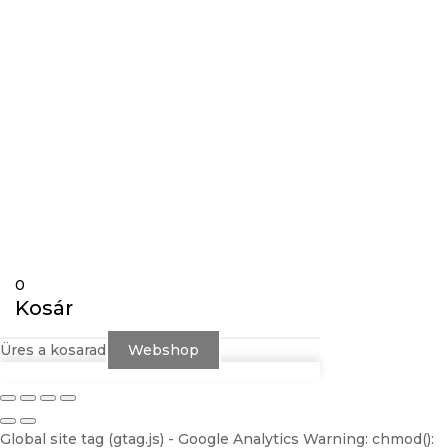
Gravírozás
Követés
Követés
0
Kosár
Üres a kosarad
Webshop
Global site tag (gtag.js) - Google Analytics
Warning: chmod():