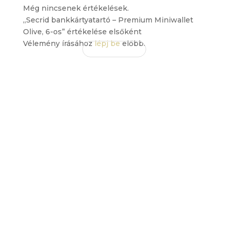
Még nincsenek értékelések.
„Secrid bankkártyatartó – Premium Miniwallet
Olive, 6-os” értékelése elsőként
Vélemény írásához
lépj be
előbb.
EZ IS
TETSZHET
ÖNNEK
Érdekelhetnek még…
Szobor – család kislánnyal