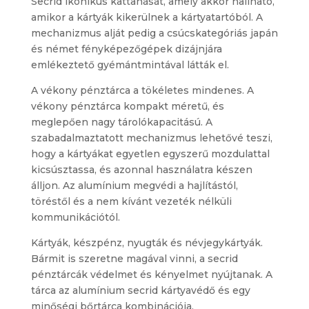
Secrid ikonikus kattanását, amely akkor hallható,
amikor a kártyák kikerülnek a kártyatartóból. A
mechanizmus alját pedig a csúcskategóriás japán
és német fényképezőgépek dizájnjára
emlékeztető gyémántmintával látták el.
A vékony pénztárca a tökéletes mindenes. A
vékony pénztárca kompakt méretű, és
meglepően nagy tárolókapacitású. A
szabadalmaztatott mechanizmus lehetővé teszi,
hogy a kártyákat egyetlen egyszerű mozdulattal
kicsúsztassa, és azonnal használatra készen
álljon. Az alumínium megvédi a hajlítástól,
töréstől és a nem kívánt vezeték nélküli
kommunikációtól.
Kártyák, készpénz, nyugták és névjegykártyák.
Bármit is szeretne magával vinni, a secrid
pénztárcák védelmet és kényelmet nyújtanak. A
tárca az alumínium secrid kártyavédő és egy
minőségi bőrtárca kombinációja.