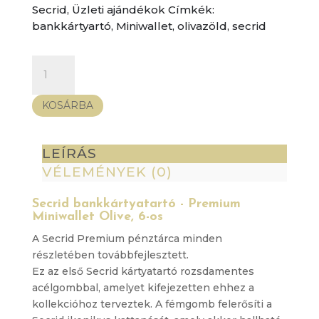
Secrid
,
Üzleti ajándékok
Címkék:
bankkártyartó
,
Miniwallet
,
olivazöld
,
secrid
Secrid
bankkártyatartó
-
KOSÁRBA
Premium
Miniwallet
Olive,
LEÍRÁS
6-
VÉLEMÉNYEK (0)
os
mennyiség
Secrid bankkártyatartó - Premium
Miniwallet Olive, 6-os
A Secrid Premium pénztárca minden
részletében továbbfejlesztett.
Ez az első Secrid kártyatartó rozsdamentes
acélgombbal, amelyet kifejezetten ehhez a
kollekcióhoz terveztek. A fémgomb felerősíti a