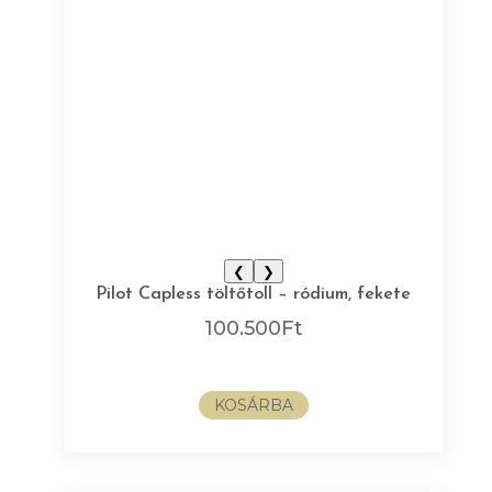
❮
❯
Pilot Capless töltőtoll – ródium, fekete
100.500
Ft
KOSÁRBA