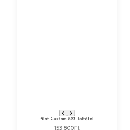
❮
❯
Pilot Custom 823 Töltőtoll
153.800
Ft