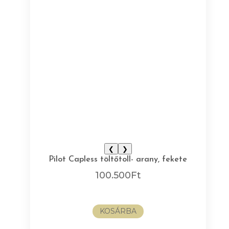
❮
❯
Pilot Capless töltőtoll- arany, fekete
100.500
Ft
KOSÁRBA