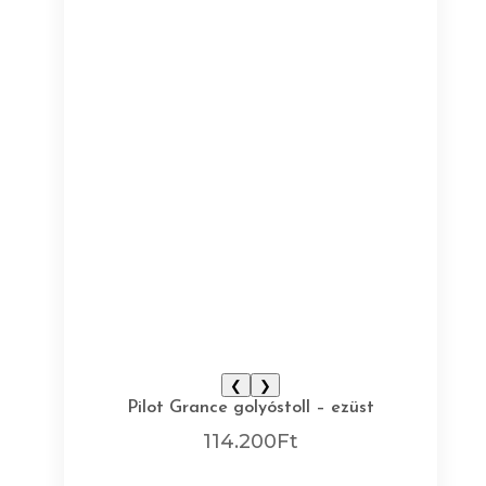
❮
❯
Pilot Grance golyóstoll – ezüst
114.200
Ft