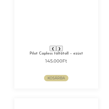
❮
❯
Pilot Capless töltőtoll – ezüst
145.000
Ft
KOSÁRBA