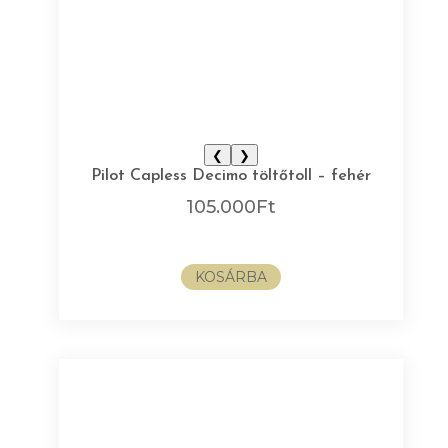
❮
❯
Pilot Capless Decimo töltőtoll – fehér
105.000
Ft
KOSÁRBA