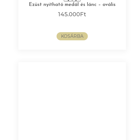
Ezüst nyitható medál és lánc – ovális
145.000
Ft
KOSÁRBA