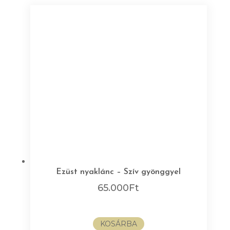
Ezüst nyaklánc – Szív gyönggyel
65.000
Ft
KOSÁRBA