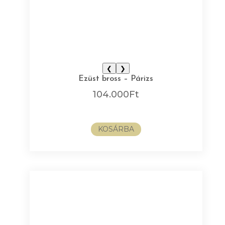
❮
❯
Ezüst bross – Párizs
104.000
Ft
KOSÁRBA