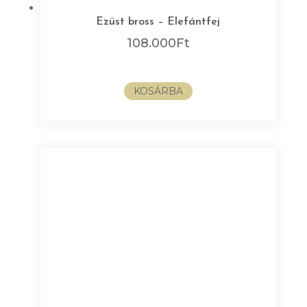
Ezüst bross – Elefántfej
108.000
Ft
KOSÁRBA