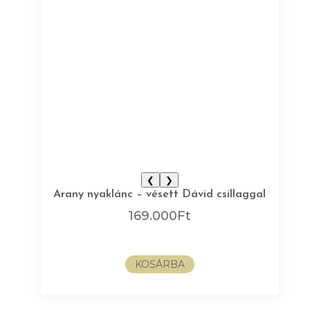
❮
❯
Arany nyaklánc – vésett Dávid csillaggal
169.000
Ft
KOSÁRBA