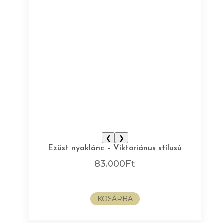
❮
❯
Ezüst nyaklánc – Viktoriánus stílusú
83.000
Ft
KOSÁRBA