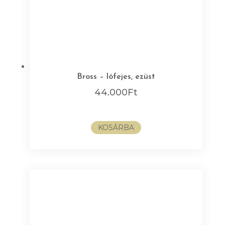
Bross – lófejes, ezüst
44.000
Ft
KOSÁRBA