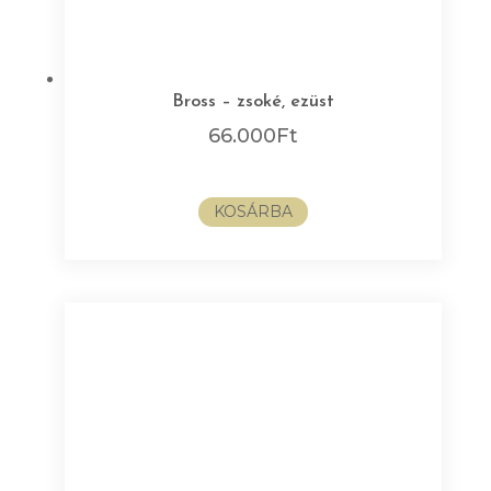
Bross – zsoké, ezüst
66.000
Ft
KOSÁRBA