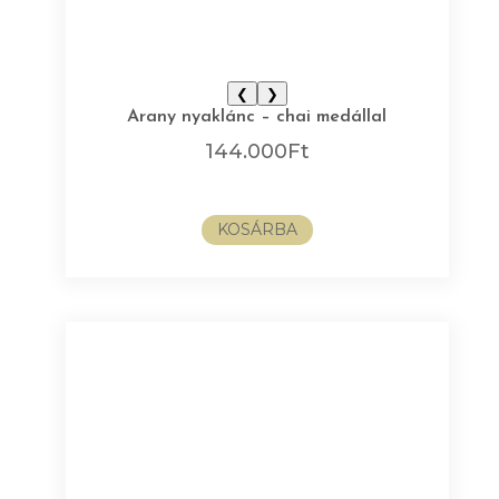
❮
❯
Arany nyaklánc – chai medállal
144.000
Ft
KOSÁRBA