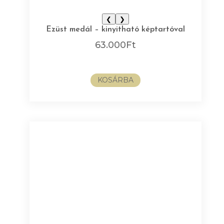
❮
❯
Ezüst medál – kinyitható képtartóval
63.000
Ft
KOSÁRBA