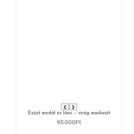
❮
❯
Ezüst medál és lánc – virág markazit
95.000
Ft