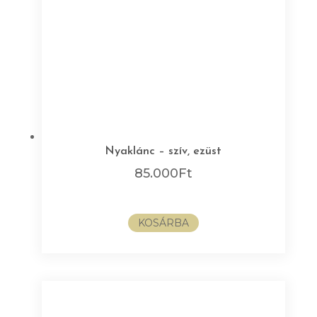
Nyaklánc – szív, ezüst
85.000
Ft
KOSÁRBA