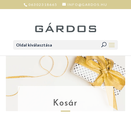
06302318665
INFO@GARDOS.HU
Oldal kiválasztása
Kosár