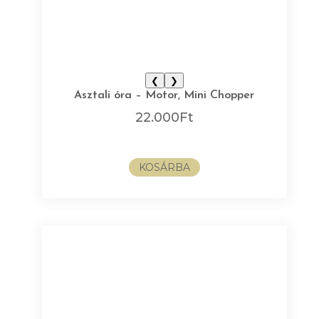
❮
❯
Asztali óra – Motor, Mini Chopper
22.000
Ft
KOSÁRBA