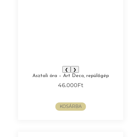
❮
❯
Asztali óra – Art Deco, repülőgép
46.000
Ft
KOSÁRBA