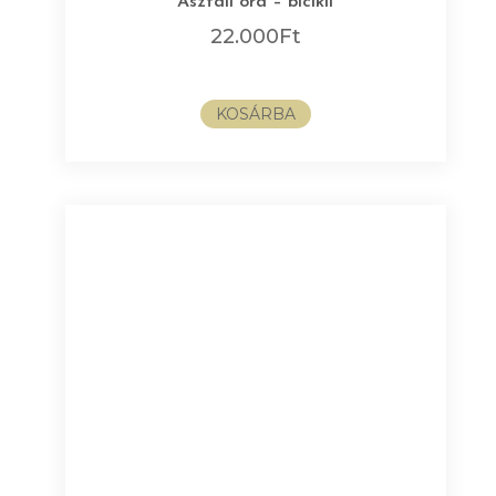
Asztali óra – bicikli
22.000
Ft
KOSÁRBA