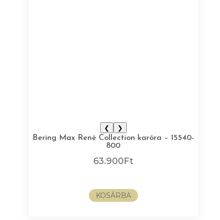
❮
❯
Bering Max René Collection karóra – 15540-
800
63.900
Ft
KOSÁRBA