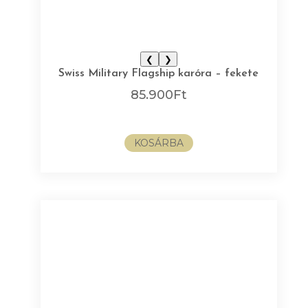
❮
❯
Swiss Military Flagship karóra – fekete
85.900
Ft
KOSÁRBA