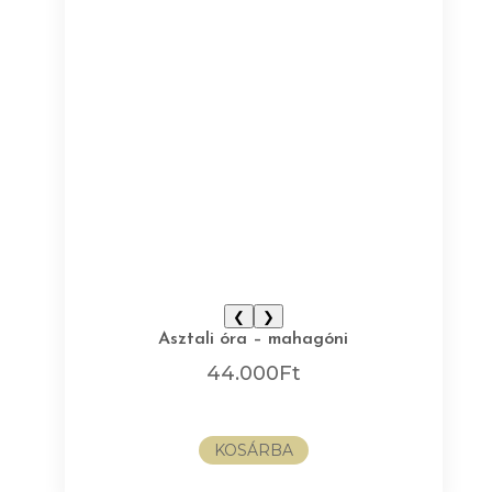
❮
❯
Asztali óra – mahagóni
44.000
Ft
KOSÁRBA