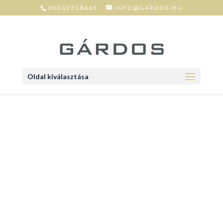
06302318665
INFO@GARDOS.HU
Oldal kiválasztása