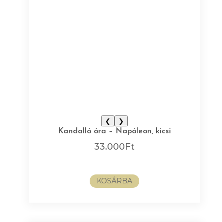
❮
❯
Kandalló óra – Napóleon, kicsi
33.000
Ft
KOSÁRBA