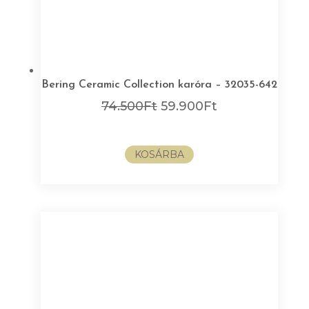
Bering Ceramic Collection karóra – 32035-642
Original
Current
74.500
Ft
59.900
Ft
price
price
was:
is:
KOSÁRBA
74.500Ft.
59.900Ft.