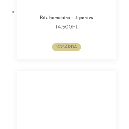
Réz homokóra – 3 perces
14.500
Ft
KOSÁRBA