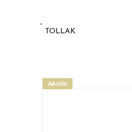
TOLLAK
Akció!
Akció!