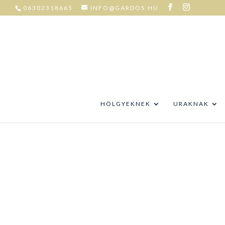
06302318665
INFO@GARDOS.HU
HÖLGYEKNEK
URAKNAK