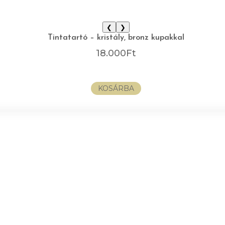
❮
❯
Tintatartó – kristály, bronz kupakkal
18.000
Ft
KOSÁRBA