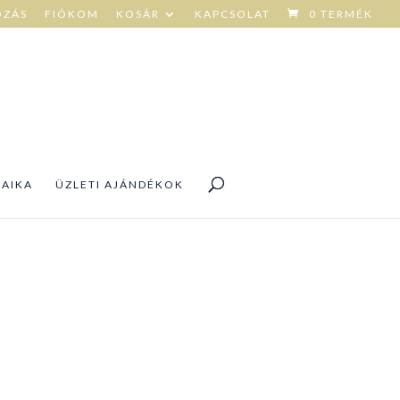
OZÁS
FIÓKOM
KOSÁR
KAPCSOLAT
0 TERMÉK
DAIKA
ÜZLETI AJÁNDÉKOK