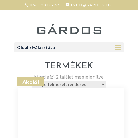
06302318665
INFO@GARDOS.HU
Oldal kiválasztása
TERMÉKEK
Mind a(z) 2 találat megjelenítve
Akció!