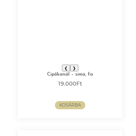
❮
❯
Cipőkanál – sima, fa
19.000
Ft
KOSÁRBA