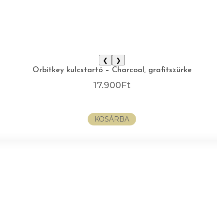
❮
❯
Orbitkey kulcstartó – Charcoal, grafitszürke
17.900
Ft
KOSÁRBA