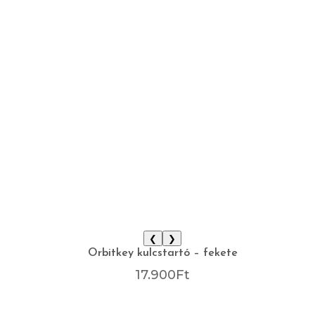
❮
❯
Orbitkey kulcstartó – fekete
17.900
Ft