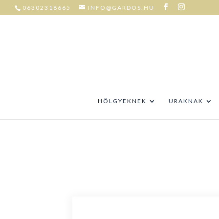
06302318665
INFO@GARDOS.HU
HÖLGYEKNEK
URAKNAK