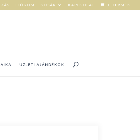
OZÁS
FIÓKOM
KOSÁR
KAPCSOLAT
0 TERMÉK
DAIKA
ÜZLETI AJÁNDÉKOK