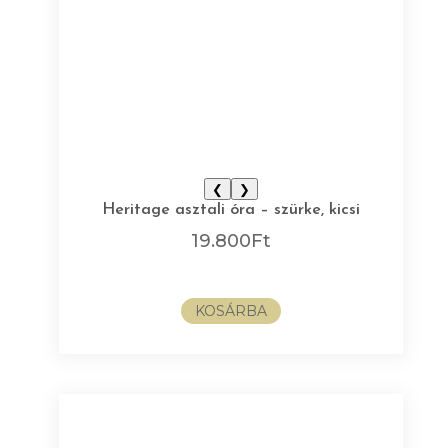
❮
❯
Heritage asztali óra – szürke, kicsi
19.800
Ft
KOSÁRBA