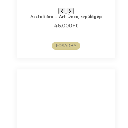
❮
❯
Asztali óra – Art Deco, repülőgép
46.000
Ft
KOSÁRBA