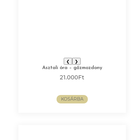
❮
❯
Asztali óra – gőzmozdony
21.000
Ft
KOSÁRBA