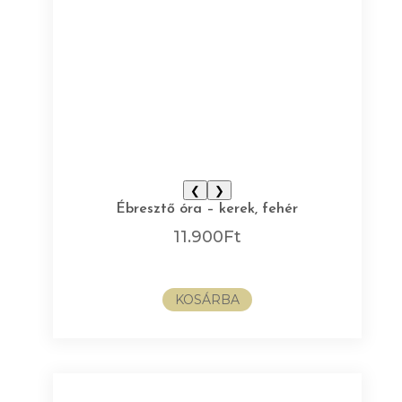
❮
❯
Ébresztő óra – kerek, fehér
11.900
Ft
KOSÁRBA