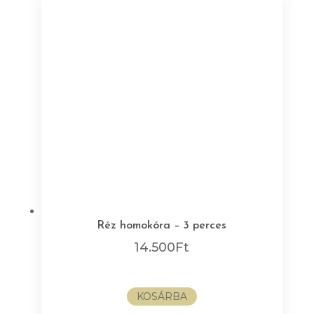
Réz homokóra – 3 perces
14.500
Ft
KOSÁRBA