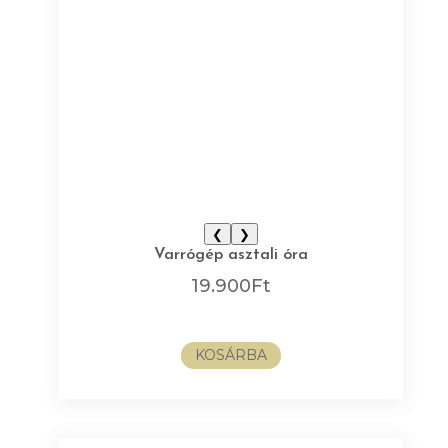
❮
❯
Varrógép asztali óra
19.900
Ft
KOSÁRBA