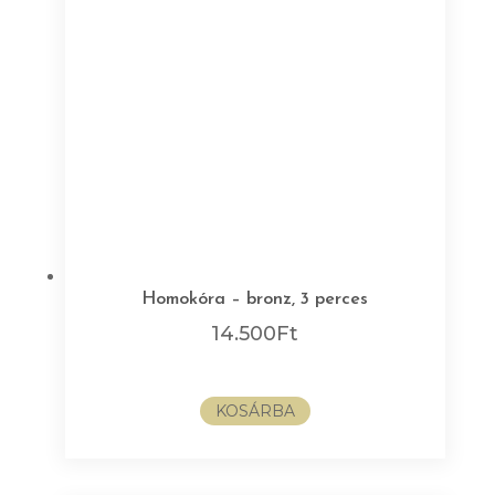
Homokóra – bronz, 3 perces
14.500
Ft
KOSÁRBA