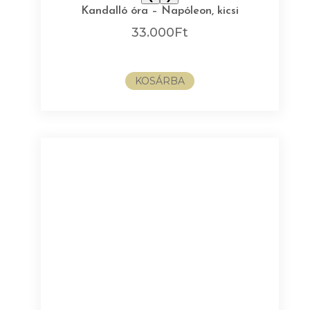
Kandalló óra – Napóleon, kicsi
33.000
Ft
KOSÁRBA