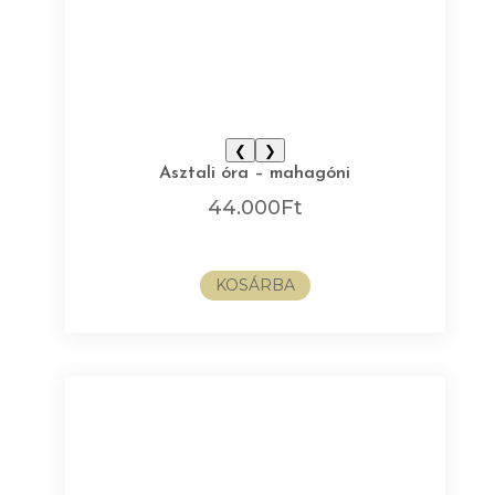
❮
❯
Asztali óra – mahagóni
44.000
Ft
KOSÁRBA