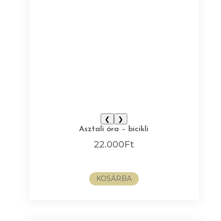
❮
❯
Asztali óra – bicikli
22.000
Ft
KOSÁRBA