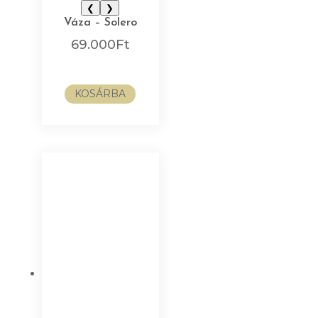
❮
❯
Váza – Solero
69.000
Ft
KOSÁRBA