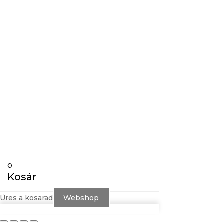
Gravírozás
Követés
Követés
0
Kosár
Üres a kosarad
Webshop