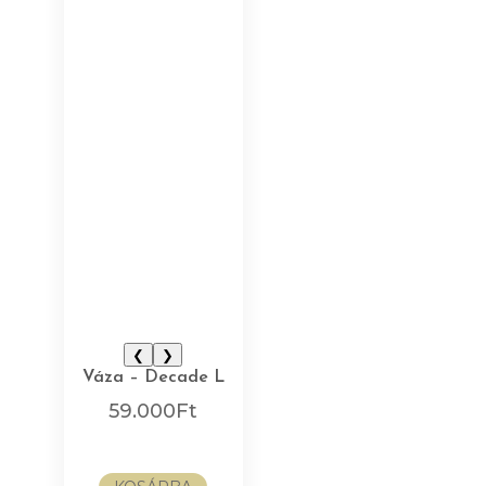
❮
❯
Váza – Decade L
59.000
Ft