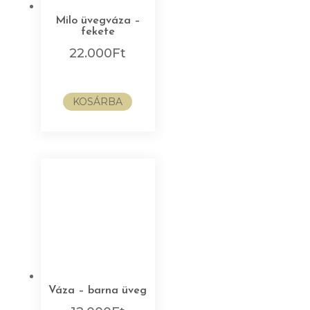
Milo üvegváza –
fekete
22.000
Ft
KOSÁRBA
Váza – barna üveg