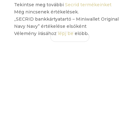
Tekintse meg további
Secrid termékeinket
Még nincsenek értékelések.
„SECRID bankkártyatartó – Miniwallet Original
Navy Navy” értékelése elsőként
Vélemény írásához
lépj be
előbb.
EZ IS
TETSZHET
ÖNNEK
Érdekelhetnek még…