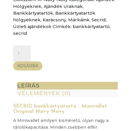
Hölgyeknek
,
Ajándék Uraknak
,
Bankkártyatartók
,
Bankkártyatartók
hölgyeknek
,
Karácsony
,
Márkáink
,
Secrid
,
Üzleti ajándékok
Címkék:
bankkártyatartó
,
secrid
SECRID
bankkártyatartó
-
KOSÁRBA
Miniwallet
Original
Navy
LEÍRÁS
Navy
VÉLEMÉNYEK (0)
mennyiség
SECRID bankkártyatartó - Miniwallet
Original Navy Navy
A Miniwallet amilyen kisméretű, olyan nagy a
tárolókapacitása. Minden zsebben elfér.