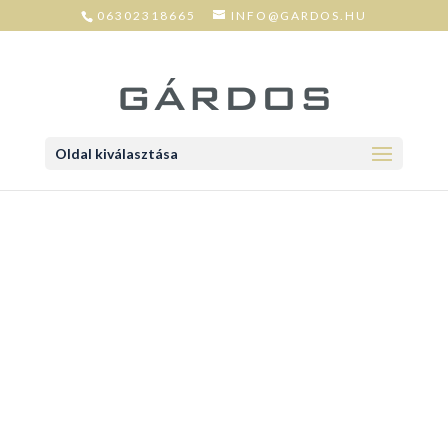
06302318665
INFO@GARDOS.HU
Oldal kiválasztása