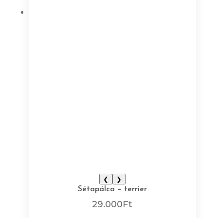
❮
❯
Sétapálca – terrier
29.000
Ft