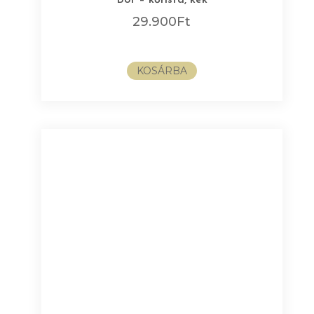
Bot – kőrisfa, kék
29.900
Ft
KOSÁRBA