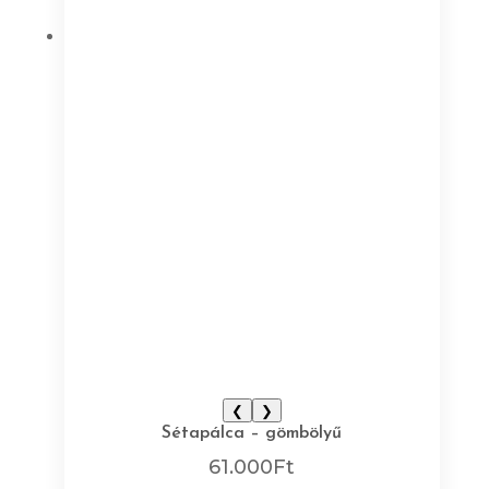
❮
❯
Sétapálca – gömbölyű
61.000
Ft