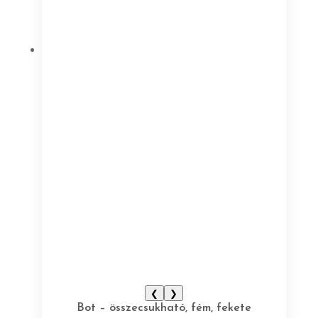
❮
❯
Bot – összecsukható, fém, fekete