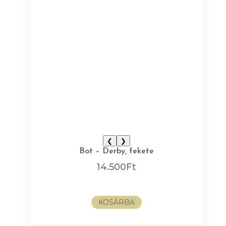
❮
❯
Bot – Derby, fekete
14.500
Ft
KOSÁRBA