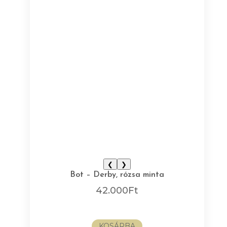
❮
❯
Bot – Derby, rózsa minta
42.000
Ft
KOSÁRBA