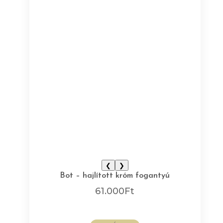
❮
❯
Bot – hajlított króm fogantyú
61.000
Ft