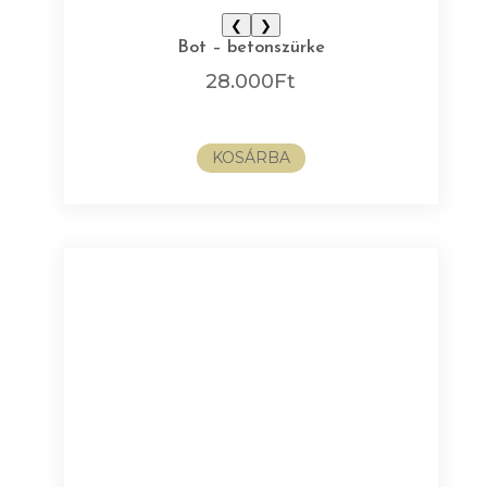
❮
❯
Bot – betonszürke
28.000
Ft
KOSÁRBA