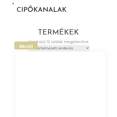
CIPŐKANALAK
TERMÉKEK
Mind a(z) 15 találat megjelenítve
Akció!
Akció!