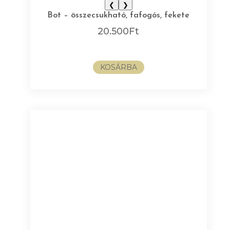
❮
❯
Bot – összecsukható, fafogós, fekete
20.500
Ft
KOSÁRBA