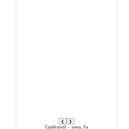
❮
❯
Cipőkanál – sima, fa