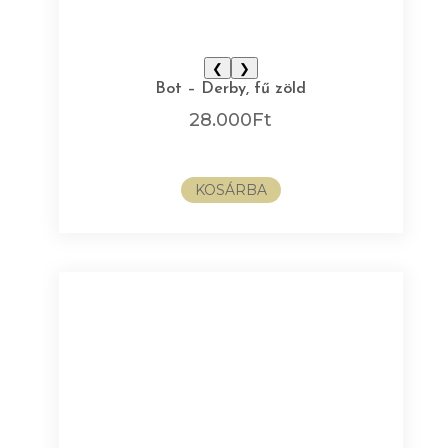
❮
❯
Bot – Derby, fű zöld
28.000
Ft
KOSÁRBA