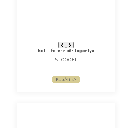
❮
❯
Bot – fekete bőr fogantyú
51.000
Ft
KOSÁRBA