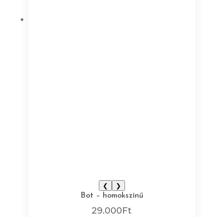
❮
❯
Bot – homokszínű
29.000
Ft