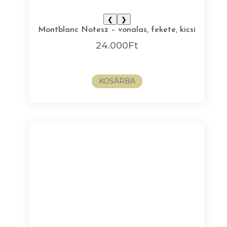
❮
❯
Montblanc Notesz – vonalas, fekete, kicsi
24.000
Ft
KOSÁRBA