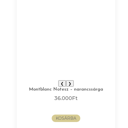
❮
❯
Montblanc Notesz – narancssárga
36.000
Ft
KOSÁRBA