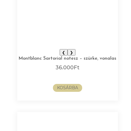
❮
❯
Montblanc Sartorial notesz – szürke, vonalas
36.000
Ft
KOSÁRBA