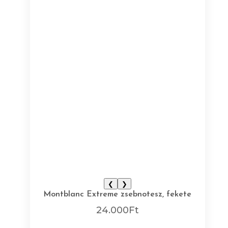
❮
❯
Montblanc Extreme zsebnotesz, fekete
24.000
Ft