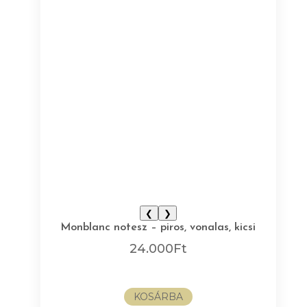
❮
❯
Monblanc notesz – piros, vonalas, kicsi
24.000
Ft
KOSÁRBA