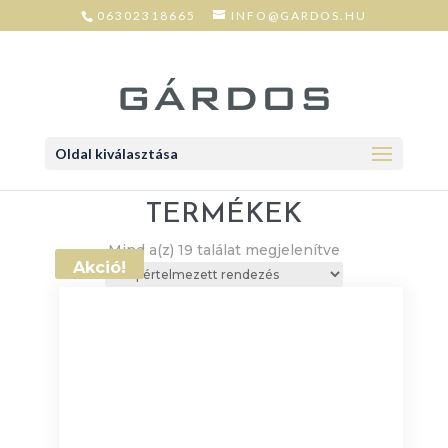
06302318665
INFO@GARDOS.HU
Oldal kiválasztása
TERMÉKEK
Mind a(z) 19 találat megjelenítve
Akció!