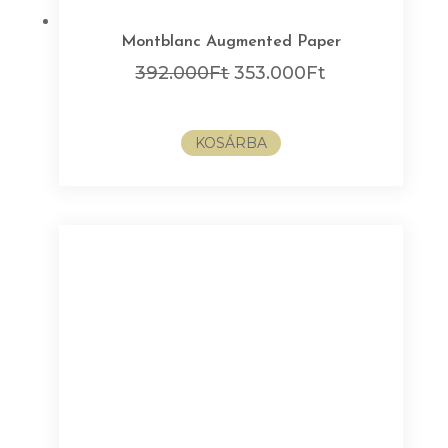
Montblanc Augmented Paper
Original
Current
392.000
Ft
353.000
Ft
price
price
was:
is:
KOSÁRBA
392.000Ft.
353.000Ft.