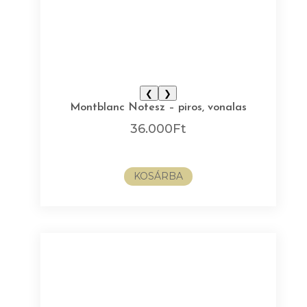
❮
❯
Montblanc Notesz – piros, vonalas
36.000
Ft
KOSÁRBA