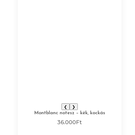
❮
❯
Montblanc notesz – kék, kockás
36.000
Ft