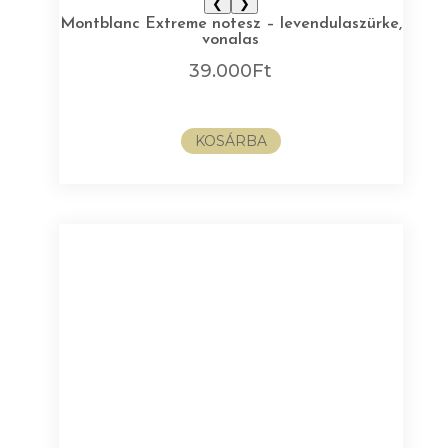
❮
❯
Montblanc Extreme notesz – levendulaszürke,
vonalas
39.000
Ft
KOSÁRBA