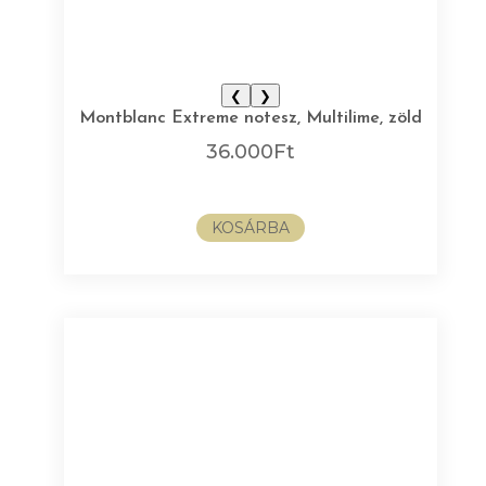
❮
❯
Montblanc Extreme notesz, Multilime, zöld
36.000
Ft
KOSÁRBA