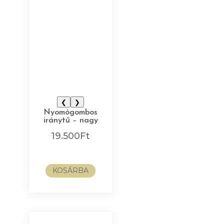
❮
❯
Nyomógombos
iránytű – nagy
19.500
Ft
KOSÁRBA