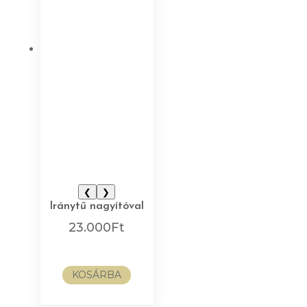
❮
❯
Iránytű nagyítóval
23.000
Ft
KOSÁRBA