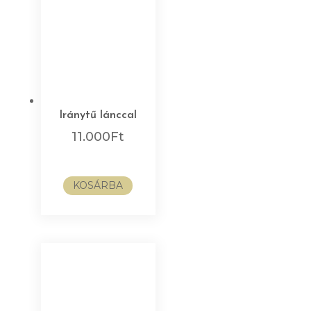
Iránytű lánccal
11.000
Ft
KOSÁRBA