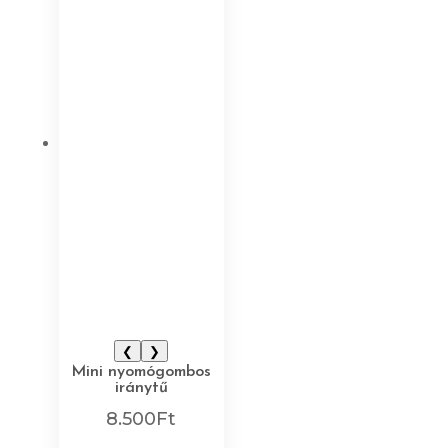
❮
❯
Mini nyomógombos
iránytű
8.500
Ft