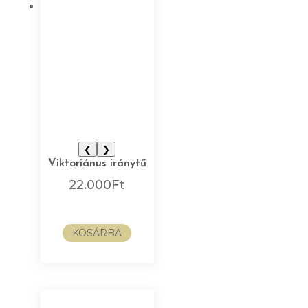
❮
❯
Viktoriánus iránytű
22.000
Ft
KOSÁRBA