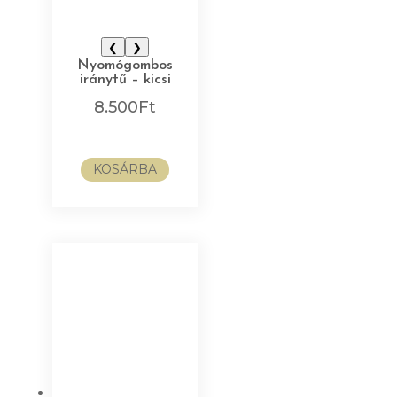
❮
❯
Nyomógombos
iránytű – kicsi
8.500
Ft
KOSÁRBA