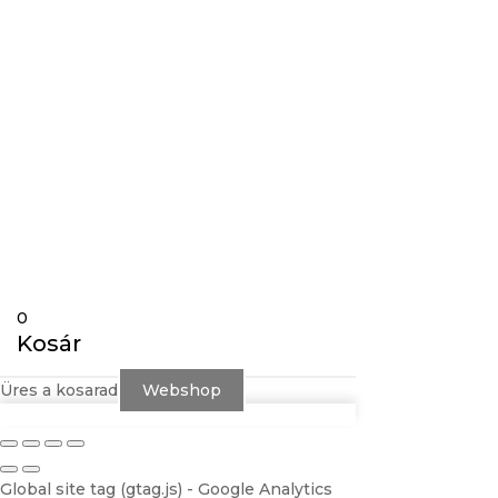
Gravírozás
Követés
Követés
0
Kosár
Üres a kosarad
Webshop
Global site tag (gtag.js) - Google Analytics