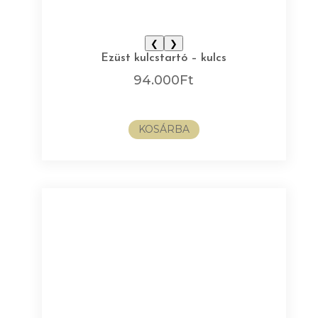
❮
❯
Ezüst kulcstartó – kulcs
94.000
Ft
KOSÁRBA