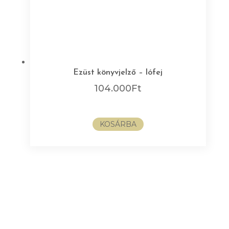
Ezüst könyvjelző – lófej
104.000
Ft
KOSÁRBA