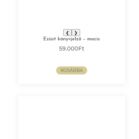
❮
❯
Ezüst könyvjelző – macis
59.000
Ft
KOSÁRBA