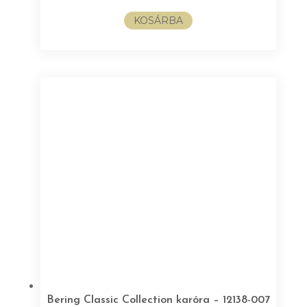
was:
is:
KOSÁRBA
111.000Ft.
86.000Ft.
Bering Classic Collection karóra – 12138-007