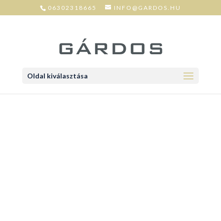
06302318665
INFO@GARDOS.HU
Oldal kiválasztása