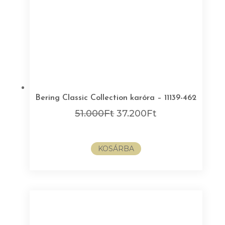
Bering Classic Collection karóra – 11139-462
Original
Current
51.000
Ft
37.200
Ft
price
price
was:
is:
KOSÁRBA
51.000Ft.
37.200Ft.