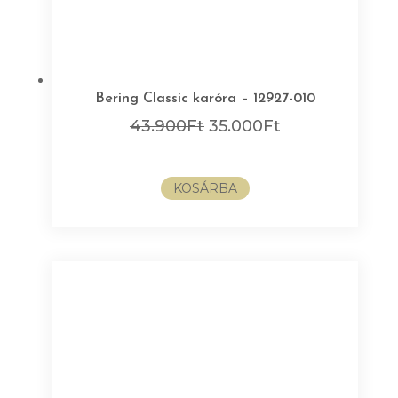
Bering Classic karóra – 12927-010
Original
Current
43.900
Ft
35.000
Ft
price
price
was:
is:
KOSÁRBA
43.900Ft.
35.000Ft.