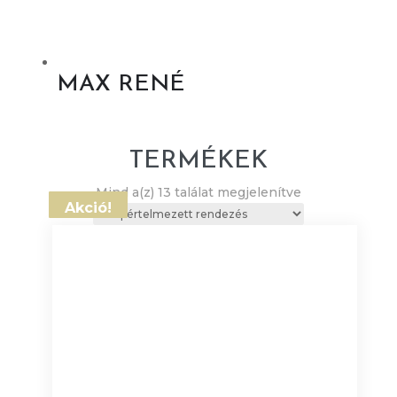
MAX RENÉ
TERMÉKEK
Mind a(z) 13 találat megjelenítve
Akció!
Akció!
Akció!
Akció!
Akció!
Akció!
Akció!
Akció!
Akció!
Akció!
Akció!
Akció!