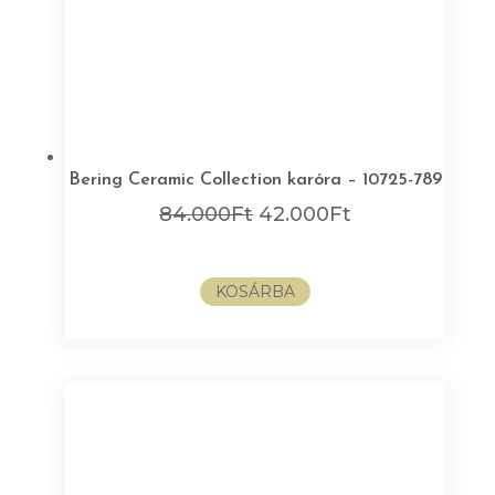
Bering Ceramic Collection karóra – 10725-789
Original
Current
84.000
Ft
42.000
Ft
price
price
was:
is:
KOSÁRBA
84.000Ft.
42.000Ft.