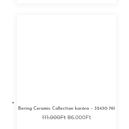
Bering Ceramic Collection karóra – 32430-761
Original
Current
111.000
Ft
86.000
Ft
price
price