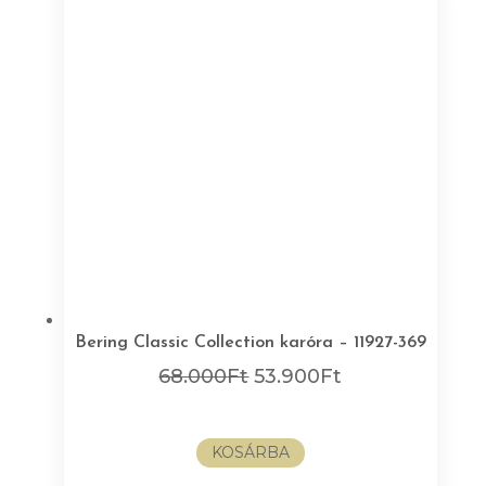
Bering Classic Collection karóra – 11927-369
Original
Current
68.000
Ft
53.900
Ft
price
price
was:
is:
KOSÁRBA
68.000Ft.
53.900Ft.