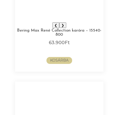
❮
❯
Bering Max René Collection karóra – 15540-
800
63.900
Ft
KOSÁRBA