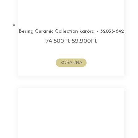
Bering Ceramic Collection karóra – 32035-642
Original
Current
74.500
Ft
59.900
Ft
price
price
was:
is:
KOSÁRBA
74.500Ft.
59.900Ft.