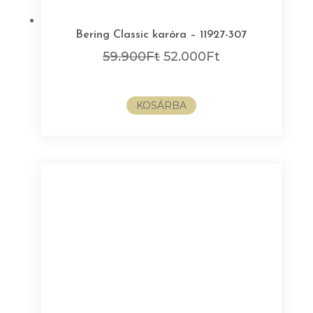
Bering Classic karóra – 11927-307
Original
Current
59.900
Ft
52.000
Ft
price
price
was:
is:
KOSÁRBA
59.900Ft.
52.000Ft.