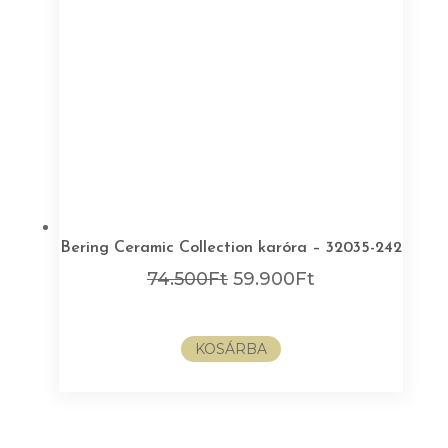
Bering Ceramic Collection karóra – 32035-242
Original
Current
74.500
Ft
59.900
Ft
price
price
was:
is:
KOSÁRBA
74.500Ft.
59.900Ft.