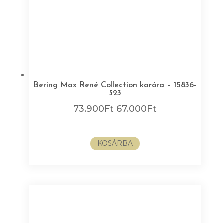
Bering Max René Collection karóra – 15836-
523
Original
Current
73.900
Ft
67.000
Ft
price
price
was:
is:
KOSÁRBA
73.900Ft.
67.000Ft.