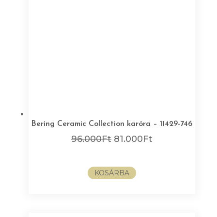
Bering Ceramic Collection karóra – 11429-746
Original
Current
96.000
Ft
81.000
Ft
price
price
was:
is:
KOSÁRBA
96.000Ft.
81.000Ft.