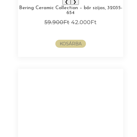
❮
❯
Bering Ceramic Collection – bőr szíjas, 32035-
654
Original
Current
59.900
Ft
42.000
Ft
price
price
was:
is:
KOSÁRBA
59.900Ft.
42.000Ft.