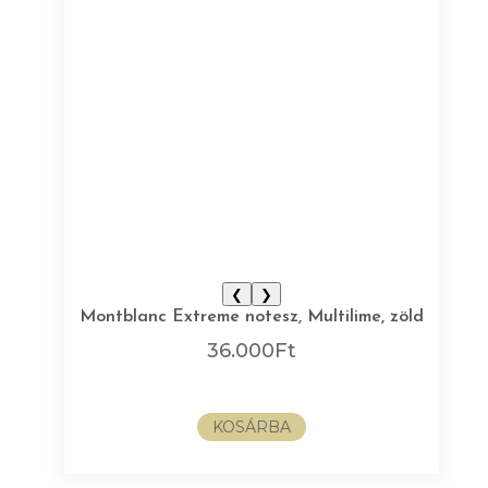
❮
❯
Montblanc Extreme notesz, Multilime, zöld
36.000
Ft
KOSÁRBA