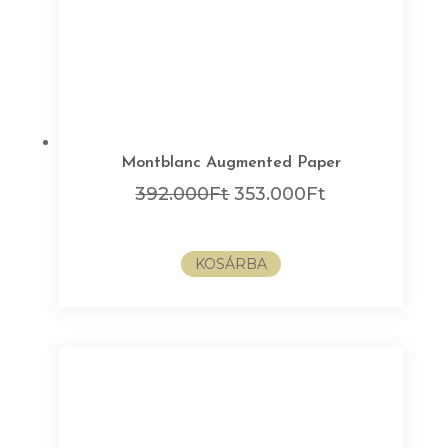
Montblanc Augmented Paper
Original
Current
392.000
Ft
353.000
Ft
price
price
was:
is:
KOSÁRBA
392.000Ft.
353.000Ft.