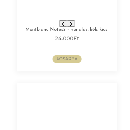
❮
❯
Montblanc Notesz – vonalas, kék, kicsi
24.000
Ft
KOSÁRBA