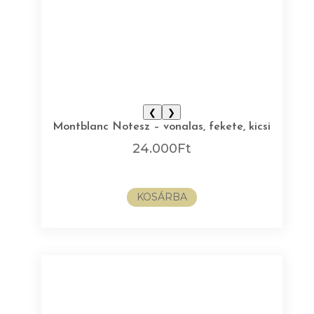
❮
❯
Montblanc Notesz – vonalas, fekete, kicsi
24.000
Ft
KOSÁRBA