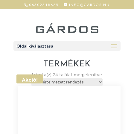
06302318665
INFO@GARDOS.HU
Oldal kiválasztása
TERMÉKEK
Mind a(z) 24 találat megjelenítve
Akció!