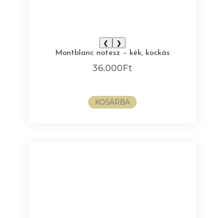
❮
❯
Montblanc notesz – kék, kockás
36.000
Ft
KOSÁRBA