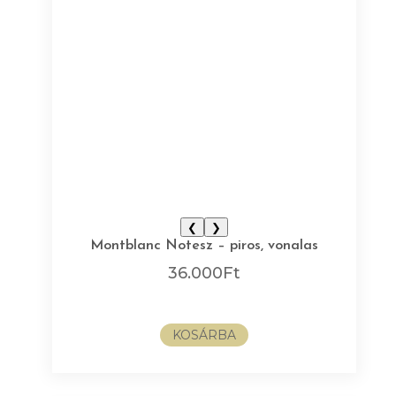
❮
❯
Montblanc Notesz – piros, vonalas
36.000
Ft
KOSÁRBA