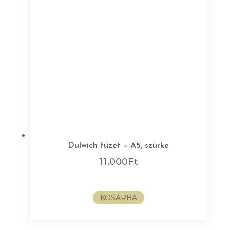
Dulwich füzet – A5, szürke
11.000
Ft
KOSÁRBA