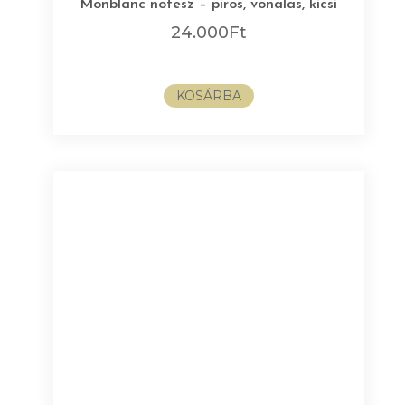
Monblanc notesz – piros, vonalas, kicsi
24.000
Ft
KOSÁRBA