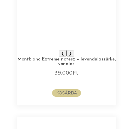
❮
❯
Montblanc Extreme notesz – levendulaszürke,
vonalas
39.000
Ft
KOSÁRBA