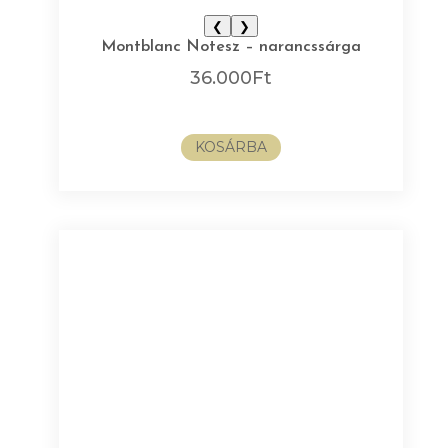
❮
❯
Montblanc Notesz – narancssárga
36.000
Ft
KOSÁRBA