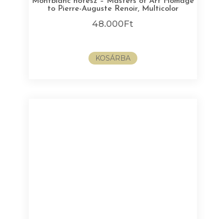
Montblanc notesz – Masters of Art Homage
to Pierre-Auguste Renoir, Multicolor
48.000
Ft
KOSÁRBA