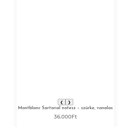
❮
❯
Montblanc Sartorial notesz – szürke, vonalas
36.000
Ft