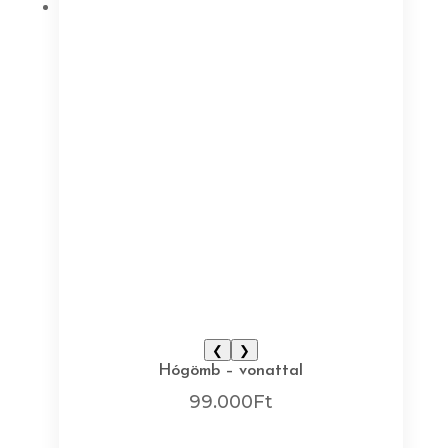
❮
❯
Hógömb – vonattal
99.000
Ft