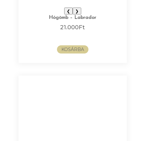
❮
❯
Hógömb – Labrador
21.000
Ft
KOSÁRBA