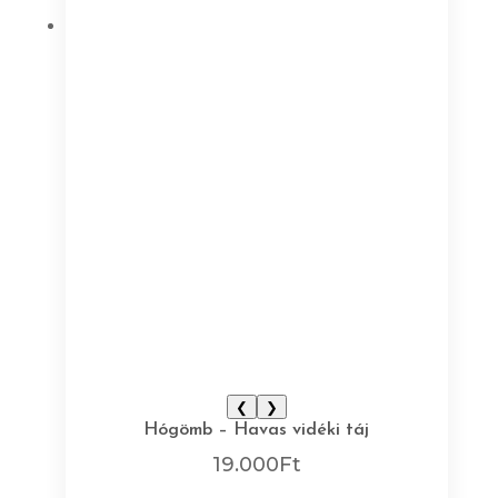
❮
❯
Hógömb – Havas vidéki táj
19.000
Ft