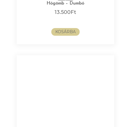
Hógömb – Dumbó
13.500
Ft
KOSÁRBA