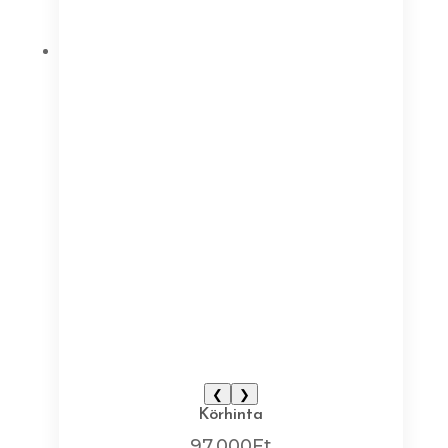
❮
❯
Körhinta
97.000
Ft