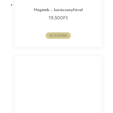
Hógömb – karácsonyfával
19.500
Ft
KOSÁRBA