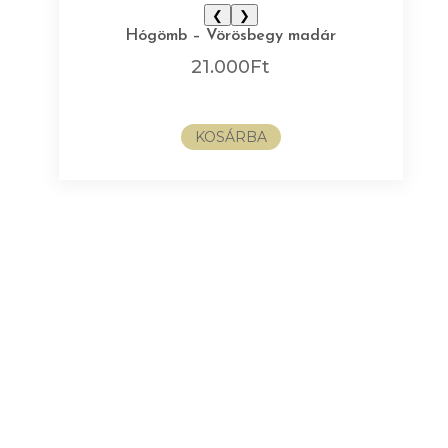
❮
❯
Hógömb – Vörösbegy madár
21.000
Ft
KOSÁRBA