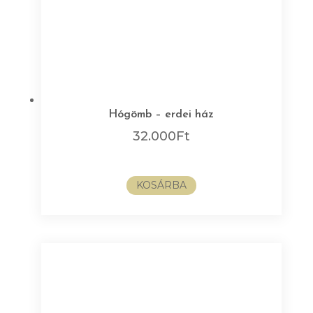
Hógömb – erdei ház
32.000
Ft
KOSÁRBA