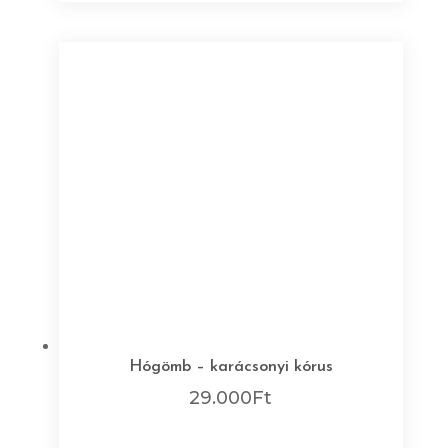
Hógömb – karácsonyi kórus
29.000
Ft