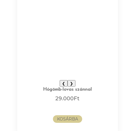
❮
❯
Hógömb-lovas szánnal
29.000
Ft
KOSÁRBA