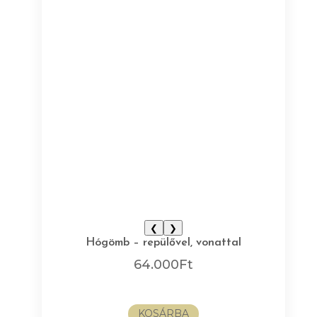
❮
❯
Hógömb – repülővel, vonattal
64.000
Ft
KOSÁRBA