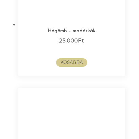
Hógömb – madárkák
25.000
Ft
KOSÁRBA