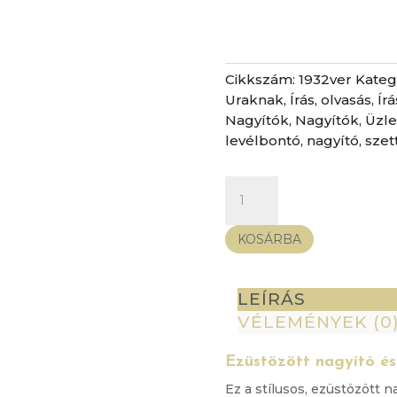
Cikkszám:
1932ver
Kateg
Uraknak
,
Írás, olvasás
,
Írá
Nagyítók
,
Nagyítók
,
Üzle
levélbontó
,
nagyító
,
szet
Ezüstözött
nagyító
és
KOSÁRBA
levélbontó
szett
mennyiség
LEÍRÁS
VÉLEMÉNYEK (0
Ezüstözött nagyító és
Ez a stílusos, ezüstözött n