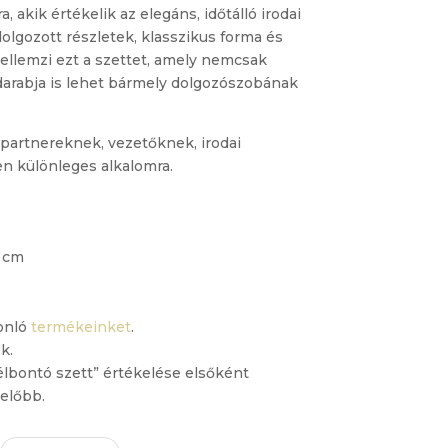
 akik értékelik az elegáns, időtálló irodai
olgozott részletek, klasszikus forma és
ellemzi ezt a szettet, amely nemcsak
 darabja is lehet bármely dolgozószobának
i partnereknek, vezetőknek, irodai
n különleges alkalomra.
8 cm
onló
termékeinket
.
k.
élbontó szett” értékelése elsőként
előbb.