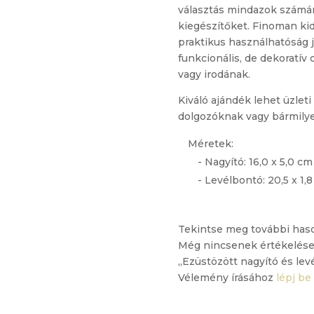
választás mindazok számára,
kiegészítőket. Finoman kid
praktikus használhatóság j
funkcionális, de dekoratív
vagy irodának.
Kiváló ajándék lehet üzlet
dolgozóknak vagy bármilye
Méretek:
- Nagyító: 16,0 x 5,0 cm
- Levélbontó: 20,5 x 1,
Tekintse meg további has
Még nincsenek értékelése
„Ezüstözött nagyító és lev
Vélemény írásához
lépj be