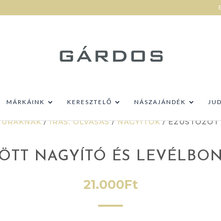
MÁRKÁINK
KERESZTELŐ
NÁSZAJÁNDÉK
JU
 URAKNAK
/
ÍRÁS, OLVASÁS
/
NAGYÍTÓK
/ EZÜSTÖZÖT
ÖTT NAGYÍTÓ ÉS LEVÉLBON
21.000
Ft