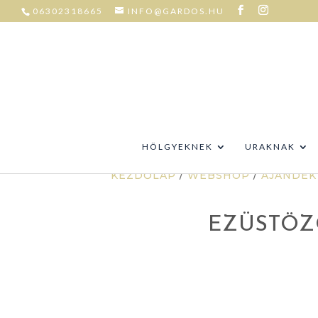
06302318665
INFO@GARDOS.HU
HÖLGYEKNEK
URAKNAK
KEZDŐLAP
/
WEBSHOP
/
AJÁNDÉK
EZÜSTÖZ