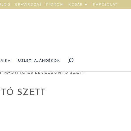
BLOG
GRAVÍROZÁS
FIÓKOM
KOSÁR
KAPCSOLAT
DAIKA
ÜZLETI AJÁNDÉKOK
T NAGYÍTÓ ÉS LEVÉLBONTÓ SZETT
TÓ SZETT