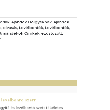
óriák:
Ajándék Hölgyeknek
,
Ajándék
s, olvasás
,
Levélbontók
,
Levélbontók
,
ti ajándékok
Címkék:
ezüstözött
,
t
)
 levélbontó szett
agyító és levélbontó szett tökéletes