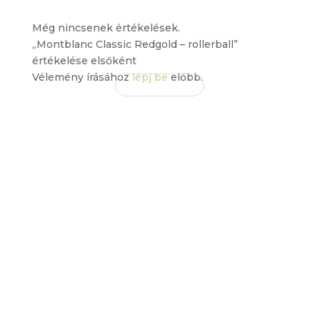
Még nincsenek értékelések.
„Montblanc Classic Redgold – rollerball”
értékelése elsőként
Vélemény írásához
lépj be
előbb.
EZ IS
TETSZHET
ÖNNEK
Érdekelhetnek még…