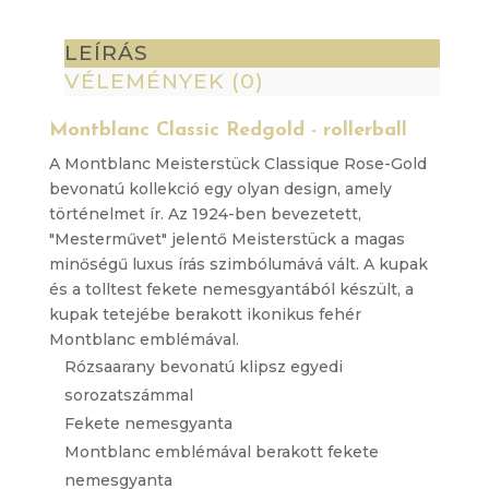
rollerball
mennyiség
LEÍRÁS
VÉLEMÉNYEK (0)
Montblanc Classic Redgold - rollerball
A Montblanc Meisterstück Classique Rose-Gold
bevonatú kollekció egy olyan design, amely
történelmet ír. Az 1924-ben bevezetett,
"Mesterművet" jelentő Meisterstück a magas
minőségű luxus írás szimbólumává vált. A kupak
és a tolltest fekete nemesgyantából készült, a
kupak tetejébe berakott ikonikus fehér
Montblanc emblémával.
Rózsaarany bevonatú klipsz egyedi
sorozatszámmal
Fekete nemesgyanta
Montblanc emblémával berakott fekete
nemesgyanta