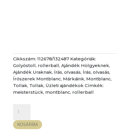
Cikkszám:
112678/132487
Kategóriák:
Golyóstoll, rollerball
,
Ajándék Hölgyeknek
,
Ajándék Uraknak
,
Írás, olvasás
,
Írás, olvasás
,
Írószerek Montblanc
,
Márkáink
,
Montblanc
,
Tollak
,
Tollak
,
Üzleti ajándékok
Címkék:
meisterstück
,
montblanc
,
rollerball
Montblanc
Classic
Redgold
KOSÁRBA
-