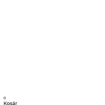
info@gardos.hu
Gravírozás
Követés
Követés
0
Kosár