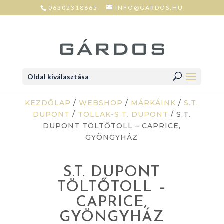
06302318665
INFO@GARDOS.HU
Oldal kiválasztása
KEZDŐLAP
/
WEBSHOP
/
MÁRKÁINK
/
S.T.
DUPONT
/
TOLLAK-S.T. DUPONT
/ S.T.
DUPONT TÖLTŐTOLL – CAPRICE,
GYÖNGYHÁZ
S.T. DUPONT
TÖLTŐTOLL –
CAPRICE,
GYÖNGYHÁZ