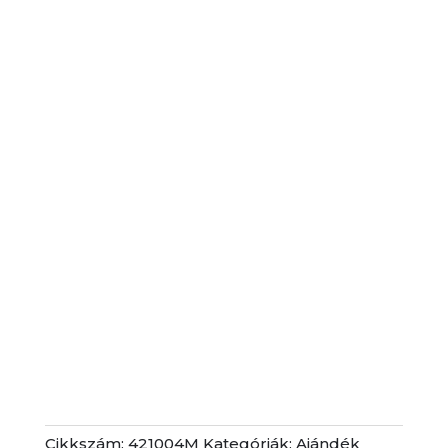
Cikkszám:
421004M
Kategóriák:
Ajándék