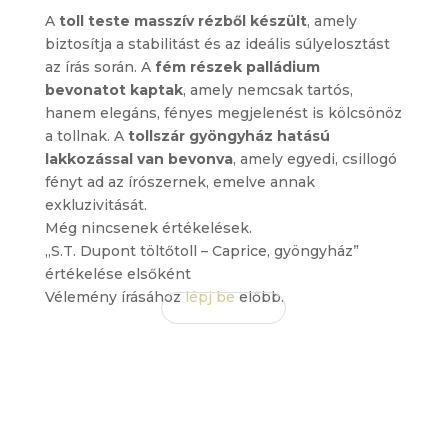
A
toll teste masszív rézből készült
, amely
biztosítja a stabilitást és az ideális súlyelosztást
az írás során. A
fém részek palládium
bevonatot kaptak
, amely nemcsak tartós,
hanem elegáns, fényes megjelenést is kölcsönöz
a tollnak. A
tollszár gyöngyház hatású
lakkozással van bevonva
, amely egyedi, csillogó
fényt ad az írószernek, emelve annak
exkluzivitását.
Még nincsenek értékelések.
„S.T. Dupont töltőtoll – Caprice, gyöngyház”
értékelése elsőként
Vélemény írásához
lépj be
előbb.