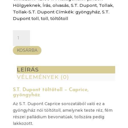
Hölgyeknek
,
Írás, olvasás
,
S.T. Dupont
,
Tollak
,
Tollak-S.T. Dupont
Címkék:
gyöngyház
,
S.T.
Dupont toll
,
toll
,
töltőtoll
S.T.
Dupont
töltőtoll
KOSÁRBA
–
Caprice,
gyöngyház
LEÍRÁS
mennyiség
VÉLEMÉNYEK (0)
S.T. Dupont töltőtoll – Caprice,
gyöngyház
Az S.T. Dupont Caprice sorozatából való ez a
gyöngyház női töltőtoll, amelynek teste réz, fém
részei palládium bevonatúak, tollszára pedig
lakkozott.