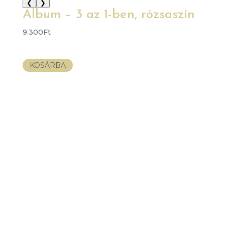
❮
❯
Album – 3 az 1-ben, rózsaszín
9.300
Ft
KOSÁRBA