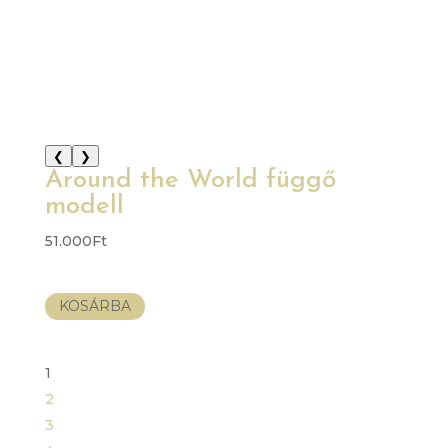
❮
❯
Around the World függő
modell
51.000
Ft
KOSÁRBA
1
2
3