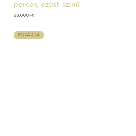
perces, ezüst színű
88.000
Ft
KOSÁRBA