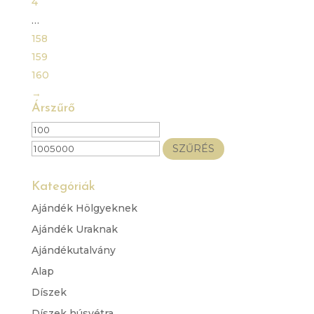
4
…
158
159
160
→
Árszűrő
Min
Max
ár
ár
SZŰRÉS
Kategóriák
Ajándék Hölgyeknek
Ajándék Uraknak
Ajándékutalvány
Alap
Díszek
Díszek húsvétra