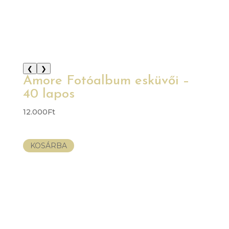
❮
❯
Amore Fotóalbum esküvői –
40 lapos
12.000
Ft
KOSÁRBA