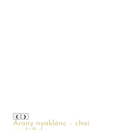
❮
❯
Arany nyaklánc – chai