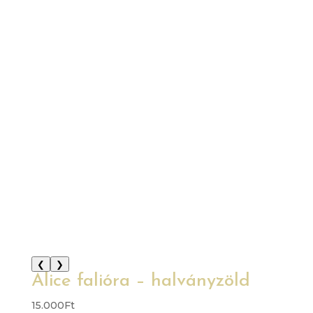
❮
❯
Alice falióra – halványzöld
15.000
Ft