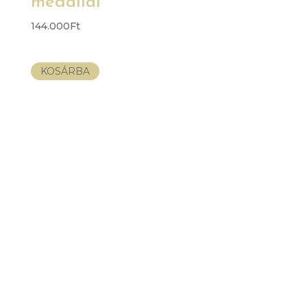
medállal
144.000
Ft
KOSÁRBA