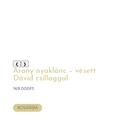
❮
❯
Arany nyaklánc – vésett
Dávid csillaggal
169.000
Ft
KOSÁRBA