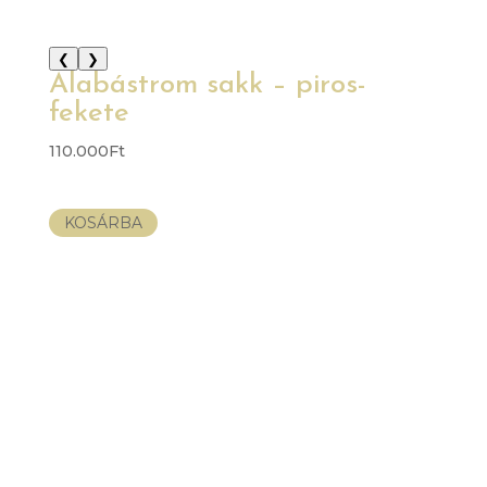
❮
❯
Alabástrom sakk – piros-
fekete
110.000
Ft
KOSÁRBA