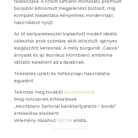
találkozása. A finom saffiano mintázatú prémium
borjúbőr kifinomult megjelenést biztosít, míg
kompakt kialakítása kényelmes mindennapi
használatot nyújt.
Az öt kártyarekesszel kialakított modell ideális
választás azok számára, akik letisztult, igényes
kiegészítőt keresnek. A mély burgundi „Cassis”
árnyalat és az ikonikus Montblanc embléma
időtálló karaktert ad a darabnak.
Tökéletes üzleti és hétköznapi használatra
egyaránt.
Tekintse meg további
termékeinket
Még nincsenek értékelések.
„Montblanc Sartorial bankkártyatartó – bordó”
értékelése elsőként
Vélemény írásához
lépj be
előbb.