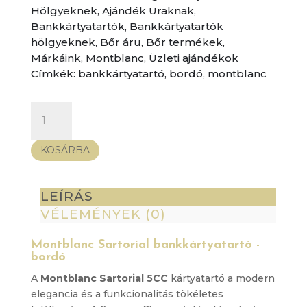
Hölgyeknek
,
Ajándék Uraknak
,
Bankkártyatartók
,
Bankkártyatartók
hölgyeknek
,
Bőr áru
,
Bőr termékek
,
Márkáink
,
Montblanc
,
Üzleti ajándékok
Címkék:
bankkártyatartó
,
bordó
,
montblanc
Montblanc
Sartorial
bankkártyatartó
KOSÁRBA
-
bordó
mennyiség
LEÍRÁS
VÉLEMÉNYEK (0)
Montblanc Sartorial bankkártyatartó -
bordó
A
Montblanc Sartorial 5CC
kártyatartó a modern
elegancia és a funkcionalitás tökéletes