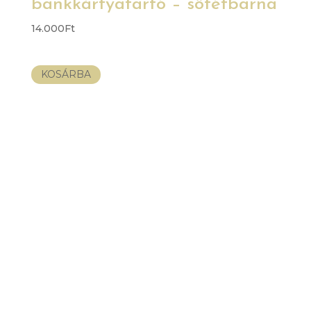
bankkártyatartó – sötétbarna
14.000
Ft
KOSÁRBA