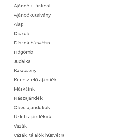
Ajándék Uraknak
Ajándékutalvány
Alap
Díszek
Díszek húsvétra
Hógömb
Judaika
Karácsony
Keresztelő ajándék
Márkáink
Nászajándék
Okos ajándékok
Üzleti ajándékok
Vázák
Vázák, tálalók húsvétra