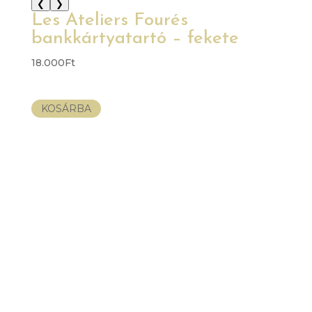
❮
❯
Les Ateliers Fourés
bankkártyatartó – fekete
18.000
Ft
KOSÁRBA