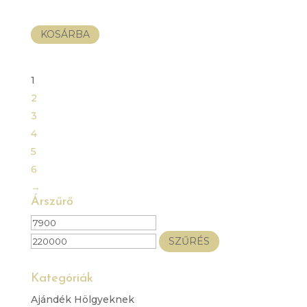
KOSÁRBA
1
2
3
4
5
6
→
Árszűrő
Min
Max
ár
ár
SZŰRÉS
Kategóriák
Ajándék Hölgyeknek