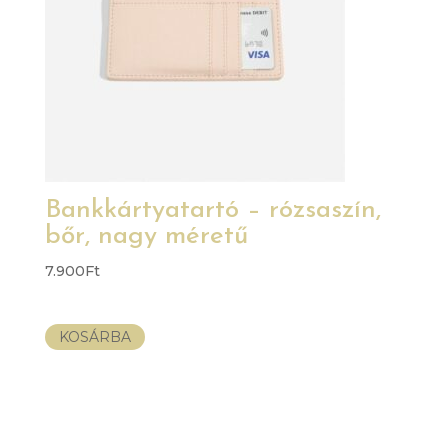
Bankkártyatartó – rózsaszín,
bőr, nagy méretű
7.900
Ft
KOSÁRBA