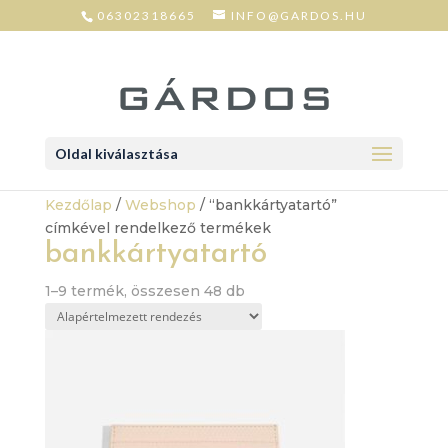
06302318665
INFO@GARDOS.HU
Oldal kiválasztása
Kezdőlap
/
Webshop
/ “bankkártyatartó”
címkével rendelkező termékek
bankkártyatartó
1–9 termék, összesen 48 db