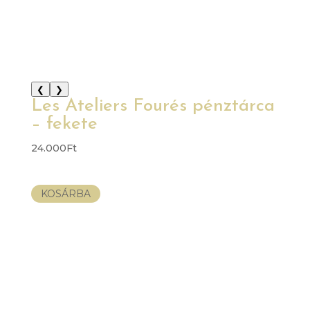
❮
❯
Les Ateliers Fourés pénztárca
– fekete
24.000
Ft
KOSÁRBA