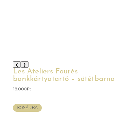
❮
❯
Les Ateliers Fourés
bankkártyatartó – sötétbarna
18.000
Ft
KOSÁRBA