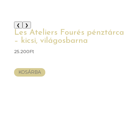
❮
❯
Les Ateliers Fourés pénztárca
– kicsi, világosbarna
25.200
Ft
KOSÁRBA