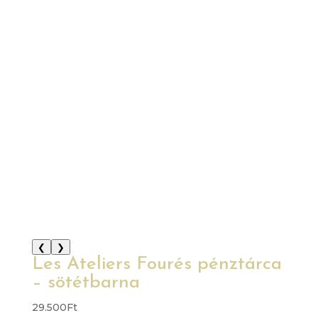
❮
❯
Les Ateliers Fourés pénztárca
– sötétbarna
29.500
Ft