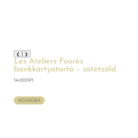
❮
❯
Les Ateliers Fourés
bankkártyatartó – sötétzöld
14.000
Ft
KOSÁRBA