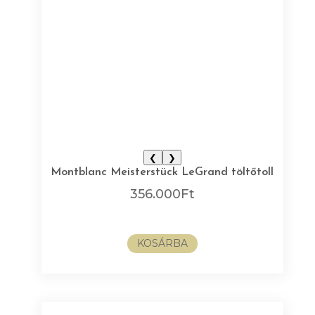
❮
❯
Montblanc Meisterstück LeGrand töltőtoll
356.000
Ft
KOSÁRBA