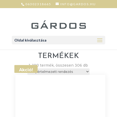
06302318665
INFO@GARDOS.HU
Oldal kiválasztása
TERMÉKEK
1–100 termék, összesen 306 db
Akció!
Akció!