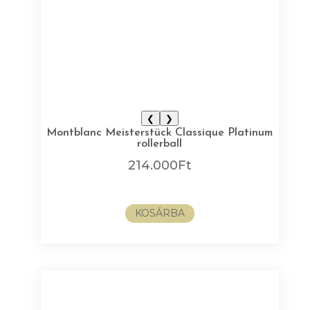
❮
❯
Montblanc Meisterstück Classique Platinum
rollerball
214.000
Ft
KOSÁRBA