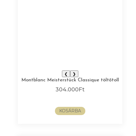
❮
❯
Montblanc Meisterstück Classique töltőtoll
304.000
Ft
KOSÁRBA