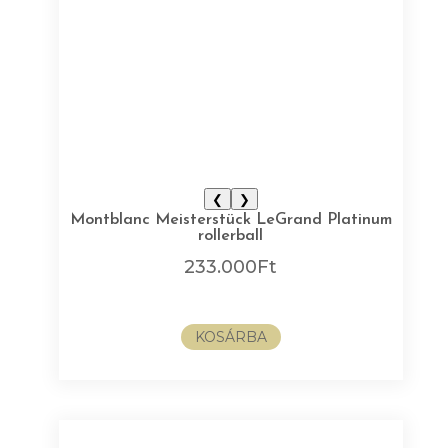
❮
❯
Montblanc Meisterstück LeGrand Platinum
rollerball
233.000
Ft
KOSÁRBA