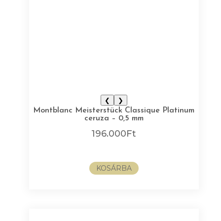
❮
❯
Montblanc Meisterstück Classique Platinum
ceruza – 0,5 mm
196.000
Ft
KOSÁRBA