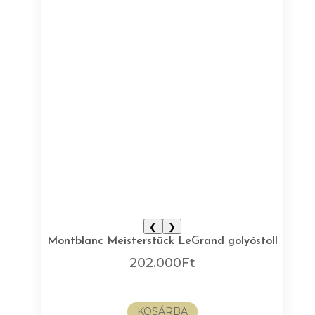
❮
❯
Montblanc Meisterstück LeGrand golyóstoll
202.000
Ft
KOSÁRBA