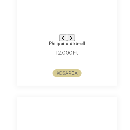
❮
❯
Philippi aláírótoll
12.000
Ft
KOSÁRBA