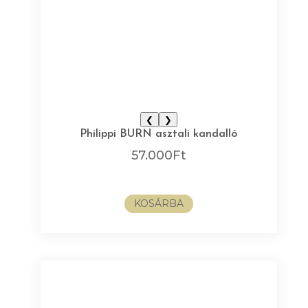
❮
❯
Philippi BURN asztali kandalló
57.000
Ft
KOSÁRBA