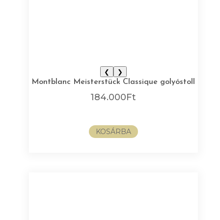
❮
❯
Montblanc Meisterstück Classique golyóstoll
184.000
Ft
KOSÁRBA