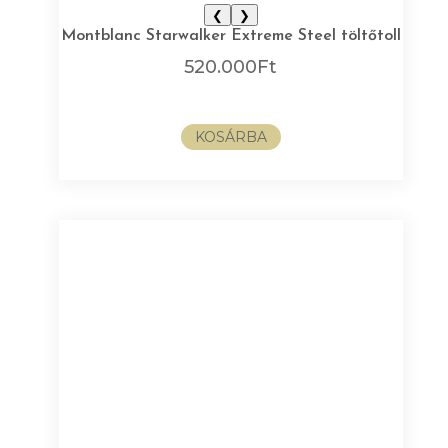
❮
❯
Montblanc Starwalker Extreme Steel töltőtoll
520.000
Ft
KOSÁRBA