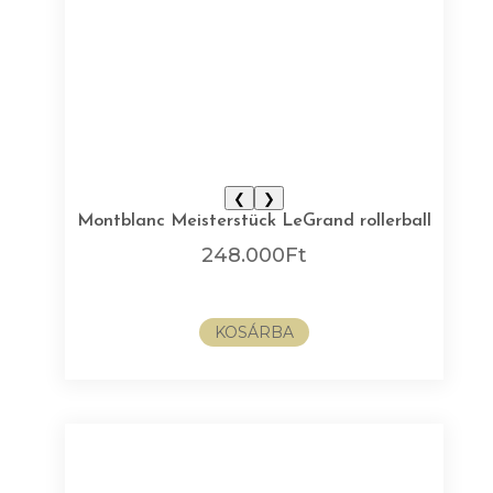
❮
❯
Montblanc Meisterstück LeGrand rollerball
248.000
Ft
KOSÁRBA