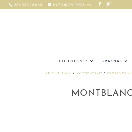
06302318665
INFO@GARDOS.HU
HÖLGYEKNEK
URAKNAK
KEZDŐLAP
/
WEBSHOP
/
MÁRKÁIN
MONTBLANC 