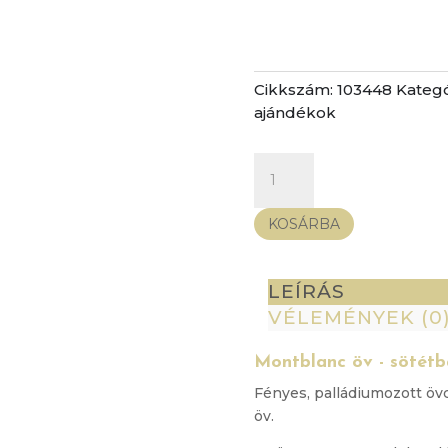
Cikkszám:
103448
Kategó
ajándékok
Montblanc
öv
-
KOSÁRBA
sötétbarna,
fényes
palládium
LEÍRÁS
mennyiség
VÉLEMÉNYEK (0
Montblanc öv - sötétb
Fényes, palládiumozott öv
öv.