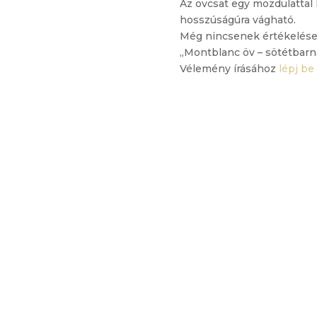
Az övcsat egy mozdulattal 
hosszúságúra vágható.
Még nincsenek értékelése
„Montblanc öv – sötétbarn
Vélemény írásához
lépj be