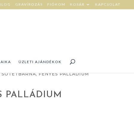
BLOG
GRAVÍROZÁS
FIÓKOM
KOSÁR
KAPCSOLAT
DAIKA
ÜZLETI AJÁNDÉKOK
 SÖTÉTBARNA, FÉNYES PALLÁDIUM
S PALLÁDIUM