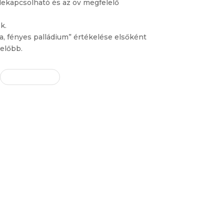
lekapcsolható és az öv megfelelő
k.
a, fényes palládium” értékelése elsőként
előbb.