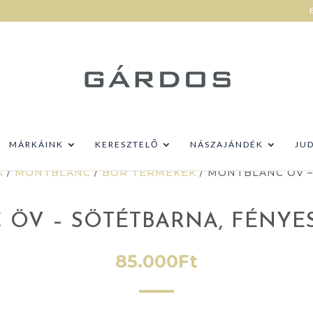
MÁRKÁINK
KERESZTELŐ
NÁSZAJÁNDÉK
JU
K
/
MONTBLANC
/
BŐR TERMÉKEK
/ MONTBLANC ÖV –
ÖV – SÖTÉTBARNA, FÉNYE
85.000
Ft