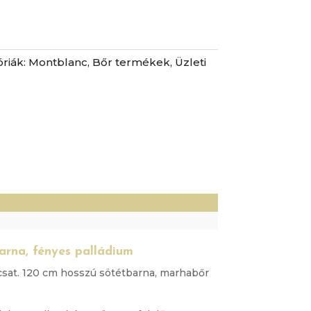
riák:
Montblanc
,
Bőr termékek
,
Üzleti
)
arna, fényes palládium
csat. 120 cm hosszú sötétbarna, marhabőr