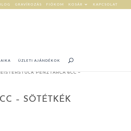
BLOG
GRAVÍROZÁS
FIÓKOM
KOSÁR
KAPCSOLAT
DAIKA
ÜZLETI AJÁNDÉKOK
EISTERSTÜCK PÉNZTÁRCA 6CC –
CC – SÖTÉTKÉK