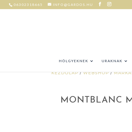
06302318665
INFO@GARDOS.HU
HÖLGYEKNEK
URAKNAK
KEZDŐLAP
/
WEBSHOP
/
MÁRKÁ
MONTBLANC ME