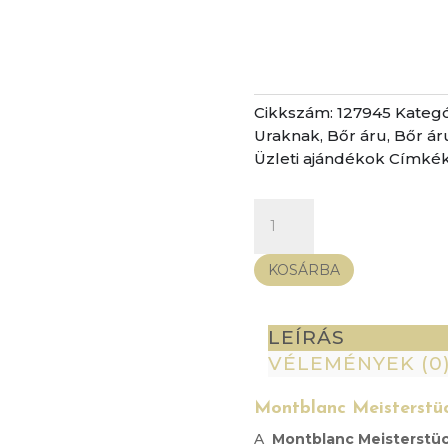
Cikkszám:
127945
Kategó
Uraknak
,
Bőr áru
,
Bőr ár
Üzleti ajándékok
Címkék
Montblanc
Meisterstück
pénztárca
KOSÁRBA
6cc
-
sötétkék
LEÍRÁS
mennyiség
VÉLEMÉNYEK (0
Montblanc Meisterstüc
A
Montblanc Meisterstüc