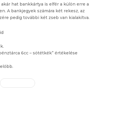
akár hat bankkártya is elfér a külön erre a
ben. A bankjegyek számára két rekesz, az
e pedig további két zseb van kialakítva.
id
k.
énztárca 6cc – sötétkék” értékelése
előbb.