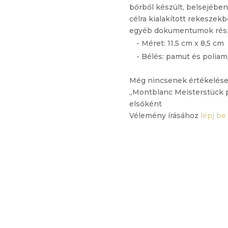
bőrből készült, belsejében 
célra kialakított rekeszek
egyéb dokumentumok részér
- Méret: 11.5 cm x 8,5 cm
- Bélés: pamut és poliam
Még nincsenek értékelése
„Montblanc Meisterstück p
elsőként
Vélemény írásához
lépj be