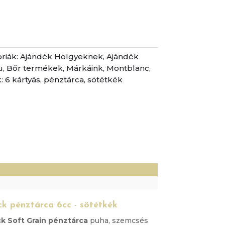
riák:
Ajándék Hölgyeknek
,
Ajándék
u
,
Bőr termékek
,
Márkáink
,
Montblanc
,
:
6 kártyás
,
pénztárca
,
sötétkék
)
k pénztárca 6cc - sötétkék
k Soft Grain pénztárca
puha, szemcsés