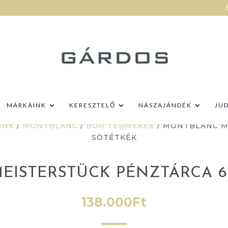
MÁRKÁINK
KERESZTELŐ
NÁSZAJÁNDÉK
JU
INK
/
MONTBLANC
/
BŐR TERMÉKEK
/ MONTBLANC M
SÖTÉTKÉK
ISTERSTÜCK PÉNZTÁRCA 6
138.000
Ft