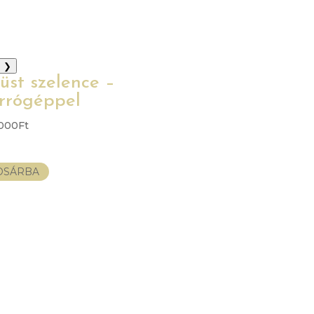
❯
üst szelence –
rrógéppel
.000
Ft
OSÁRBA