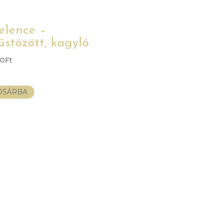
elence –
üstözött, kagyló
00
Ft
OSÁRBA
K
Né