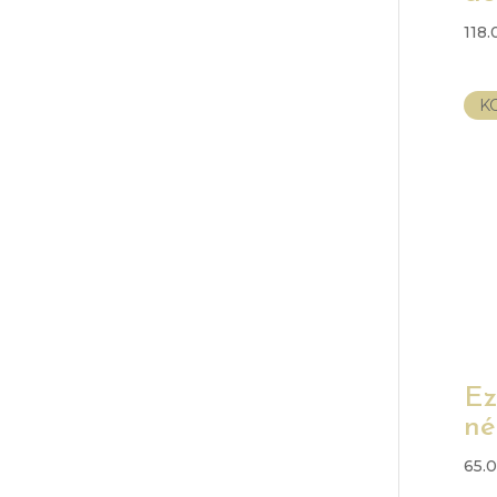
118
K
Ez
né
65.