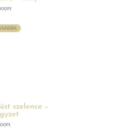
.000
Ft
OSÁRBA
üst szelence –
gyzet
000
Ft