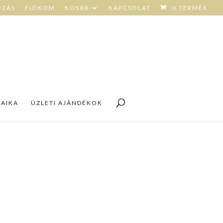
OZÁS
FIÓKOM
KOSÁR
KAPCSOLAT
0 TERMÉK
DAIKA
ÜZLETI AJÁNDÉKOK