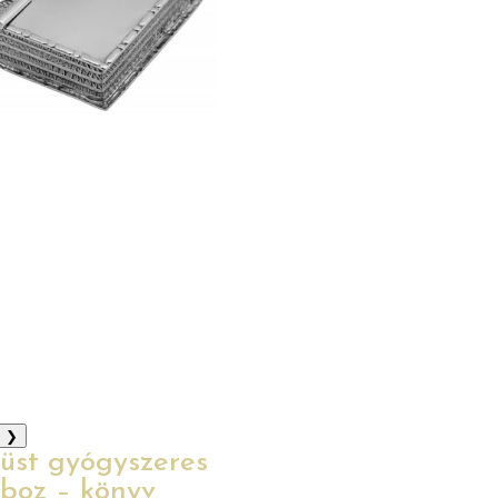
❯
üst gyógyszeres
boz – könyv