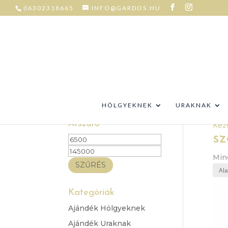
06302318665
INFO@GARDOS.HU
HÖLGYEKNEK
URAKNAK
Árszűrő
Kez
sz
Min
Max
ár
ár
Mind
SZŰRÉS
Kategóriák
Ajándék Hölgyeknek
Ajándék Uraknak