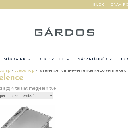
BLOG
GRAVÍR
MÁRKÁINK
KERESZTELŐ
NÁSZAJÁNDÉK
JU
dőlap
/
Webshop
/ “szelence” címkével rendelkező termékek
elence
 a(z) 4 találat megjelenítve