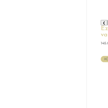
❮
Ez
va
145
K