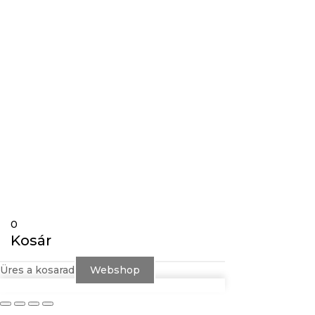
Nyitvatartás:
Hétfő, Szerda, Péntek 10:00-
14:00
Kedd, Csütörtök 12:00-18:00
Szombat, Vasárnap ZÁRVA
0
Kosár
Üres a kosarad
Webshop