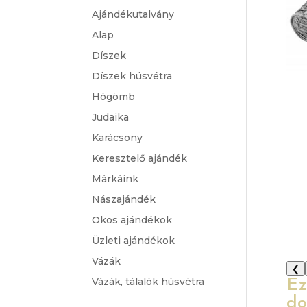
Ajándékutalvány
Alap
Díszek
Díszek húsvétra
Hógömb
Judaika
Karácsony
Keresztelő ajándék
Márkáink
Nászajándék
Okos ajándékok
Üzleti ajándékok
Vázák
❮
Vázák, tálalók húsvétra
Ez
do