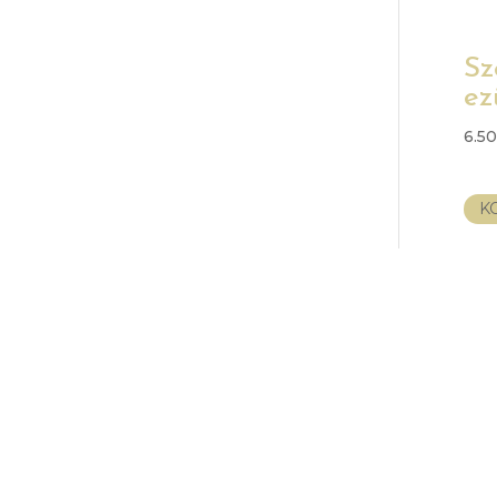
Sz
ez
6.5
K