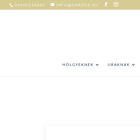
06302318665
INFO@GARDOS.HU
HÖLGYEKNEK
URAKNAK