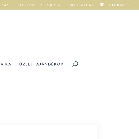
OZÁS
FIÓKOM
KOSÁR
KAPCSOLAT
0 TERMÉK
DAIKA
ÜZLETI AJÁNDÉKOK