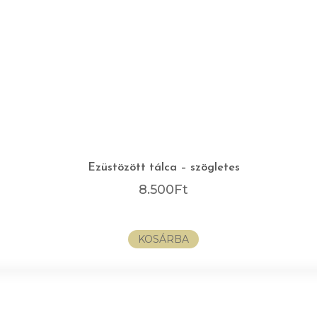
Ezüstözött tálca – szögletes
8.500
Ft
KOSÁRBA