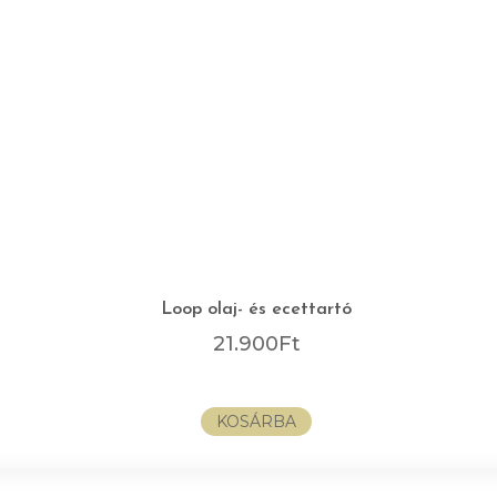
Loop olaj- és ecettartó
21.900
Ft
KOSÁRBA