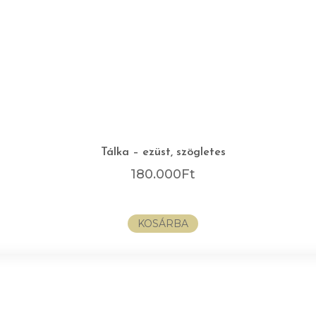
Tálka – ezüst, szögletes
180.000
Ft
KOSÁRBA