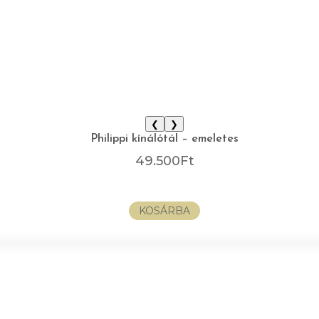
❮
❯
Philippi kínálótál – emeletes
49.500
Ft
KOSÁRBA