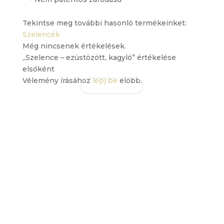
Tekintse meg további hasonló termékeinket:
Szelencék
Még nincsenek értékelések.
„Szelence – ezüstözött, kagyló” értékelése
elsőként
Vélemény írásához
lépj be
előbb.
EZ IS
TETSZHET
ÖNNEK