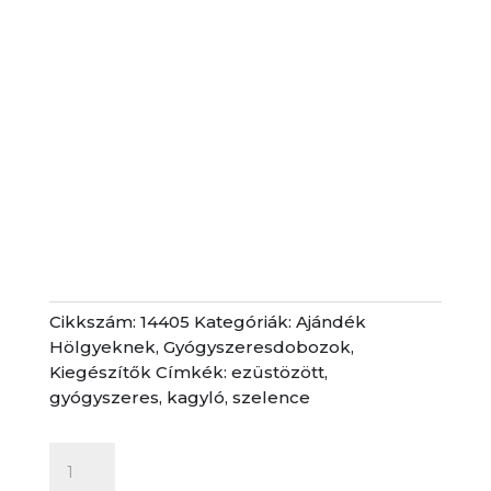
Cikkszám:
14405
Kategóriák:
Ajándék
Hölgyeknek
,
Gyógyszeresdobozok
,
Kiegészítők
Címkék:
ezüstözött
,
gyógyszeres
,
kagyló
,
szelence
Szelence
-