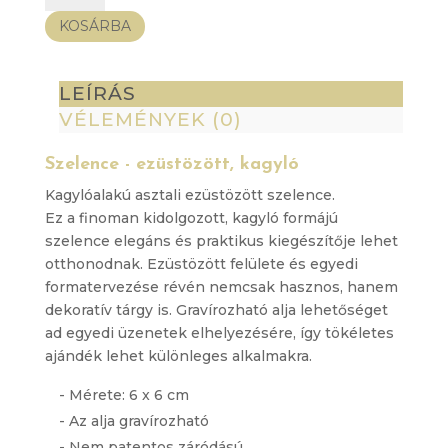
ezüstözött,
KOSÁRBA
kagyló
mennyiség
LEÍRÁS
VÉLEMÉNYEK (0)
Szelence - ezüstözött, kagyló
Kagylóalakú asztali ezüstözött szelence.
Ez a finoman kidolgozott, kagyló formájú
szelence elegáns és praktikus kiegészítője lehet
otthonodnak.
Ezüstözött felülete és egyedi
formatervezése révén nemcsak hasznos, hanem
dekoratív tárgy is. Gravírozható alja lehetőséget
ad egyedi üzenetek elhelyezésére, így tökéletes
ajándék lehet különleges alkalmakra.
- Mérete: 6 x 6 cm
- Az alja gravírozható
- Nem patentos záródású