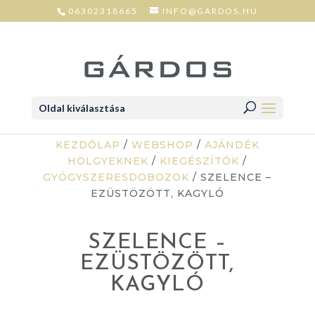
06302318665
INFO@GARDOS.HU
Oldal kiválasztása
KEZDŐLAP
/
WEBSHOP
/
AJÁNDÉK
HÖLGYEKNEK
/
KIEGÉSZÍTŐK
/
GYÓGYSZERESDOBOZOK
/ SZELENCE –
EZÜSTÖZÖTT, KAGYLÓ
SZELENCE –
EZÜSTÖZÖTT,
KAGYLÓ