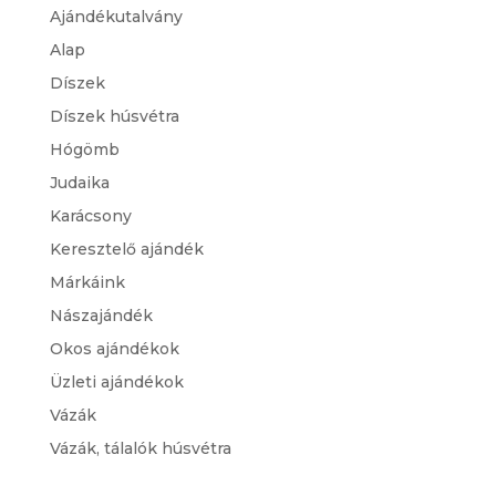
Ajándékutalvány
Alap
Díszek
Díszek húsvétra
Hógömb
Judaika
Karácsony
Keresztelő ajándék
Márkáink
Nászajándék
Okos ajándékok
Üzleti ajándékok
Vázák
Vázák, tálalók húsvétra