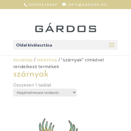
06302318665
INFO@GARDOS.HU
Oldal kiválasztása
Kezdőlap
/
Webshop
/ “szárnyak” címkével
rendelkező termékek
szárnyak
Összesen 1 találat