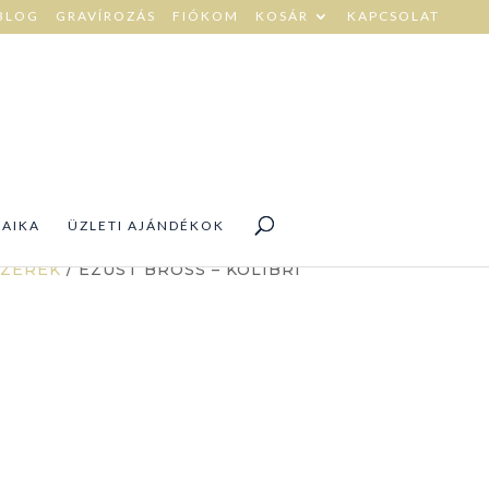
BLOG
GRAVÍROZÁS
FIÓKOM
KOSÁR
KAPCSOLAT
DAIKA
ÜZLETI AJÁNDÉKOK
SZEREK
/ EZÜST BROSS – KOLIBRI