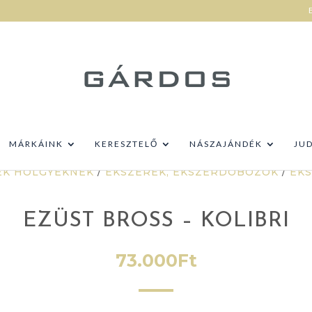
MÁRKÁINK
KERESZTELŐ
NÁSZAJÁNDÉK
JU
ÉK HÖLGYEKNEK
/
ÉKSZEREK, ÉKSZERDOBOZOK
/
ÉK
EZÜST BROSS – KOLIBRI
73.000
Ft