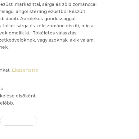
ezüst, markazittal, sárga és zöld zománccal.
mságú, angol sterling ezüstből készült
edi darab. Aprólékos gondossággal
tollait sárga és zöld zománc díszíti, míg a
övek emelik ki. Tökéletes választás
etkedvelőknek, vagy azoknak, akik valami
nek.
nkat:
Ékszertartó
k.
ékelése elsőként
előbb.