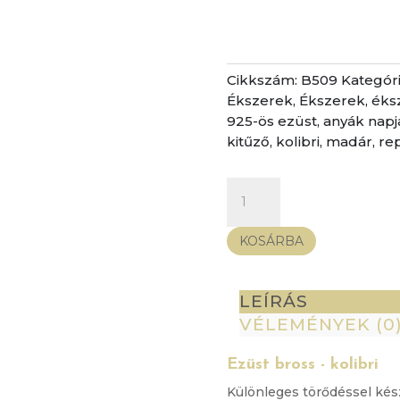
Cikkszám:
B509
Kategór
Ékszerek
,
Ékszerek, ék
925-ös ezüst
,
anyák napj
kitűző
,
kolibri
,
madár
,
re
Ezüst
bross
-
KOSÁRBA
kolibri
mennyiség
LEÍRÁS
VÉLEMÉNYEK (0
Ezüst bross - kolibri
Különleges törődéssel készü