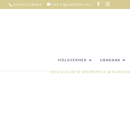
06302318665
INFO@GARDOS.HU
HÖLGYEKNEK
URAKNAK
KEZDŐLAP
/
WEBSHOP
/
AJÁND