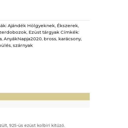
iák:
Ajándék Hölgyeknek
,
Ékszerek
,
szerdobozok
,
Ezüst tárgyak
Címkék:
a
,
AnyákNapja2020
,
bross
,
karácsony
,
pülés
,
szárnyak
)
lt, 925-üs ezüst kolbiri kitűző.