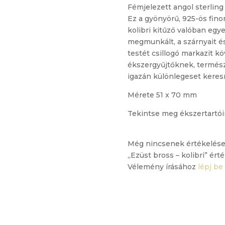
Fémjelezett angol sterling 
Ez a gyönyörű, 925-ös fino
kolibri kitűző valóban egy
megmunkált, a szárnyait és 
testét csillogó markazit k
ékszergyűjtőknek, termész
igazán különlegeset keres
Mérete 51 x 70 mm
Tekintse meg ékszertartói
Még nincsenek értékelése
„Ezüst bross – kolibri” ért
Vélemény írásához
lépj be