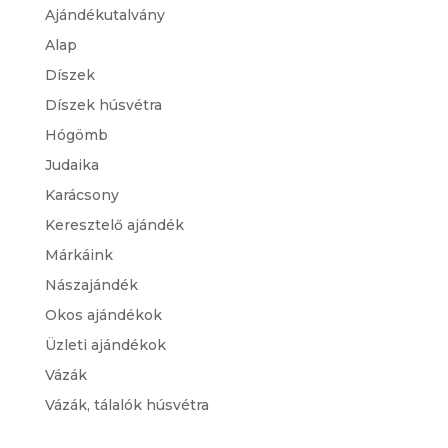
Ajándékutalvány
Alap
Díszek
Díszek húsvétra
Hógömb
Judaika
Karácsony
Keresztelő ajándék
Márkáink
Nászajándék
Okos ajándékok
Üzleti ajándékok
Vázák
Vázák, tálalók húsvétra