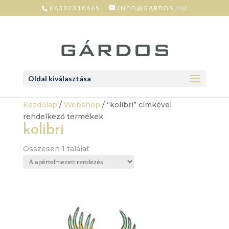
06302318665
INFO@GARDOS.HU
Oldal kiválasztása
Kezdőlap
/
Webshop
/ “kolibri” címkével
rendelkező termékek
kolibri
Összesen 1 találat