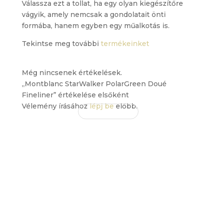
Válassza ezt a tollat, ha egy olyan kiegészítőre
vágyik, amely nemcsak a gondolatait önti
formába, hanem egyben egy műalkotás is.
Tekintse meg további
termékeinket
Még nincsenek értékelések.
„Montblanc StarWalker PolarGreen Doué
Fineliner” értékelése elsőként
Vélemény írásához
lépj be
előbb.
EZ IS