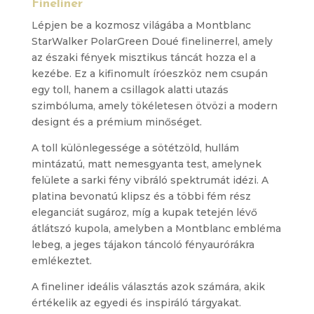
Fineliner
Lépjen be a kozmosz világába a Montblanc
StarWalker PolarGreen Doué finelinerrel, amely
az északi fények misztikus táncát hozza el a
kezébe. Ez a kifinomult íróeszköz nem csupán
egy toll, hanem a csillagok alatti utazás
szimbóluma, amely tökéletesen ötvözi a modern
designt és a prémium minőséget.
A toll különlegessége a sötétzöld, hullám
mintázatú, matt nemesgyanta test, amelynek
felülete a sarki fény vibráló spektrumát idézi. A
platina bevonatú klipsz és a többi fém rész
eleganciát sugároz, míg a kupak tetején lévő
átlátszó kupola, amelyben a Montblanc embléma
lebeg, a jeges tájakon táncoló fényaurórákra
emlékeztet.
A fineliner ideális választás azok számára, akik
értékelik az egyedi és inspiráló tárgyakat.