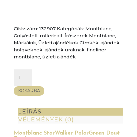
Cikkszám:
132907
Kategóriák:
Montblanc
,
Golyóstoll, rollerball
,
Írószerek Montblanc
,
Márkáink
,
Üzleti ajándékok
Címkék:
ajándék
hölgyeknek
,
ajándék uraknak
,
fineliner
,
montblanc
,
üzleti ajándék
Montblanc
StarWalker
PolarGreen
KOSÁRBA
Doué
Fineliner
mennyiség
LEÍRÁS
VÉLEMÉNYEK (0)
Montblanc StarWalker PolarGreen Doué