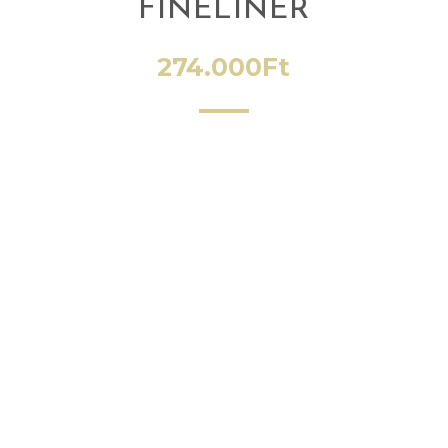
FINELINER
274.000
Ft