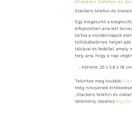
Stackers telefon és ór
Stackers telefon és óratart
Egy kiegészítő a kiegészítő
kifejezetten arra lett ter
tartsa a mindennapok eleng
töltőkábelének helyet adó 
tálcával és fedéllel, amely
hely arra, hogy a nap végén
- Mérete: 25 x 5,8 x 18 cm
Tekintse meg további
Sta
Még nincsenek értékelése
„Stackers telefon és óratar
Vélemény írásához
lépj be