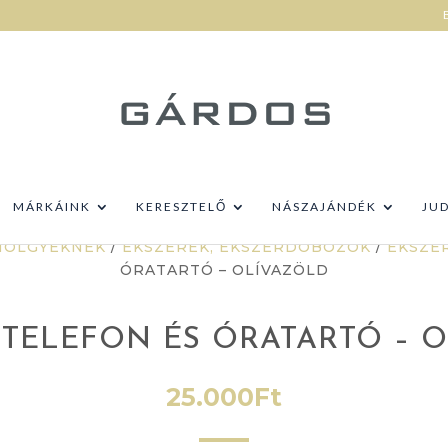
MÁRKÁINK
KERESZTELŐ
NÁSZAJÁNDÉK
JU
HÖLGYEKNEK
/
ÉKSZEREK, ÉKSZERDOBOZOK
/
ÉKSZE
ÓRATARTÓ – OLÍVAZÖLD
 TELEFON ÉS ÓRATARTÓ – 
25.000
Ft