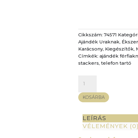
Cikkszám:
74571
Kategór
Ajándék Uraknak
,
Éksze
Karácsony
,
Kiegészítők
,
Címkék:
ajándék férfiak
stackers
,
telefon tartó
Stackers
telefon
és
KOSÁRBA
óratartó
-
olívazöld
LEÍRÁS
mennyiség
VÉLEMÉNYEK (0