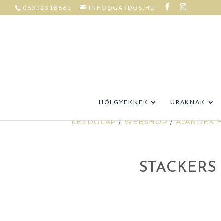
06302318665
INFO@GARDOS.HU
HÖLGYEKNEK
URAKNAK
KEZDŐLAP
/
WEBSHOP
/
AJÁNDÉK 
STACKERS