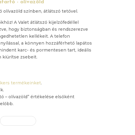
atartó - olívazöld
ó olívazöld színben, átlátszó tetővel.
khöz! A Valet átlátszó kijelzőfedéllel
vezve, hogy biztonságban és rendszerezve
edhetetlen kellékeit. A telefon
nyílással, a könnyen hozzáférhető lapátos
 mindent karc- és pormentesen tart, ideális
 kiürítse zsebeit.
ckers termékeinket
.
k.
tó – olívazöld” értékelése elsőként
előbb.