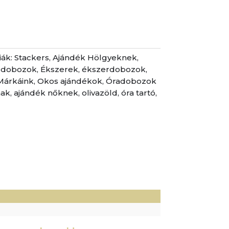
iák:
Stackers
,
Ajándék Hölgyeknek
,
rdobozok
,
Ékszerek, ékszerdobozok
,
Márkáink
,
Okos ajándékok
,
Óradobozok
nak
,
ajándék nőknek
,
olivazöld
,
óra tartó
,
)