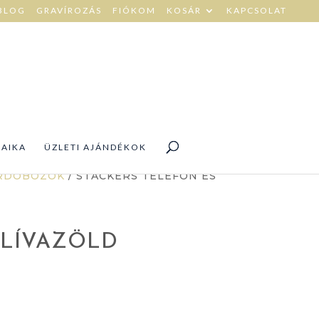
BLOG
GRAVÍROZÁS
FIÓKOM
KOSÁR
KAPCSOLAT
DAIKA
ÜZLETI AJÁNDÉKOK
RDOBOZOK
/ STACKERS TELEFON ÉS
OLÍVAZÖLD