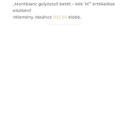
„Montblanc golyóstoll betét – kék ‘M’” értékelése
elsőként
Vélemény írásához
lépj be
előbb.
EZ IS
TETSZHET
ÖNNEK