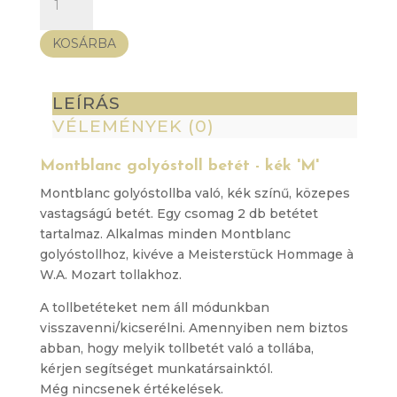
golyóstoll
betét
KOSÁRBA
-
kék
'M'
LEÍRÁS
mennyiség
VÉLEMÉNYEK (0)
Montblanc golyóstoll betét - kék 'M'
Montblanc golyóstollba való, kék színű, közepes
vastagságú betét. Egy csomag 2 db betétet
tartalmaz. Alkalmas minden Montblanc
golyóstollhoz, kivéve a Meisterstück Hommage à
W.A. Mozart tollakhoz.
A tollbetéteket nem áll módunkban
visszavenni/kicserélni. Amennyiben nem biztos
abban, hogy melyik tollbetét való a tollába,
kérjen segítséget munkatársainktól.
Még nincsenek értékelések.