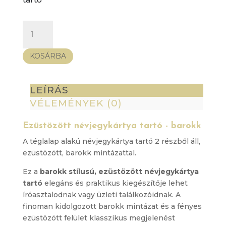
Ezüstözött
névjegykártya
tartó
KOSÁRBA
-
barokk
mennyiség
LEÍRÁS
VÉLEMÉNYEK (0)
Ezüstözött névjegykártya tartó - barokk
A téglalap alakú névjegykártya tartó 2 részből áll,
ezüstözött, barokk mintázattal.
Ez a
barokk stílusú, ezüstözött névjegykártya
tartó
elegáns és praktikus kiegészítője lehet
íróasztalodnak vagy üzleti találkozóidnak.
A
finoman kidolgozott barokk mintázat és a fényes
ezüstözött felület klasszikus megjelenést