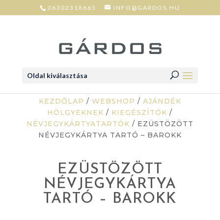
06302318665
INFO@GARDOS.HU
Oldal kiválasztása
KEZDŐLAP
/
WEBSHOP
/
AJÁNDÉK
HÖLGYEKNEK
/
KIEGÉSZÍTŐK
/
NÉVJEGYKÁRTYATARTÓK
/ EZÜSTÖZÖTT
NÉVJEGYKÁRTYA TARTÓ – BAROKK
EZÜSTÖZÖTT
NÉVJEGYKÁRTYA
TARTÓ – BAROKK