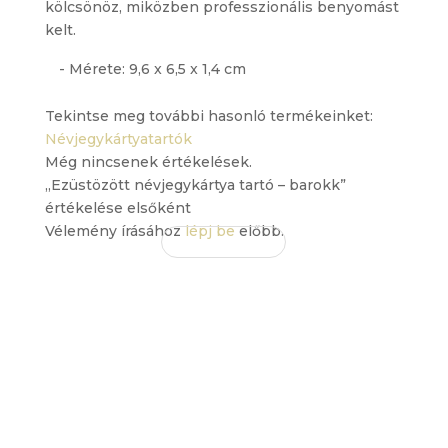
kölcsönöz, miközben professzionális benyomást
kelt.
- Mérete: 9,6 x 6,5 x 1,4 cm
Tekintse meg további hasonló termékeinket:
Névjegykártyatartók
Még nincsenek értékelések.
„Ezüstözött névjegykártya tartó – barokk”
értékelése elsőként
Vélemény írásához
lépj be
előbb.