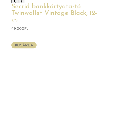
❮
❯
Secrid bankkártyatartó –
Twinwallet Vintage Black, 12-
es
49.000
Ft
KOSÁRBA