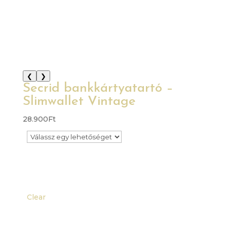
❮
❯
Secrid bankkártyatartó –
Slimwallet Vintage
28.900
Ft
Clear