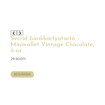
❮
❯
Secrid bankkártyatartó –
Miniwallet Vintage Chocolate,
6-os
29.900
Ft
KOSÁRBA