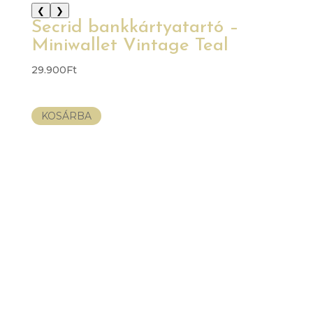
❮
❯
Secrid bankkártyatartó –
Miniwallet Vintage Teal
29.900
Ft
KOSÁRBA