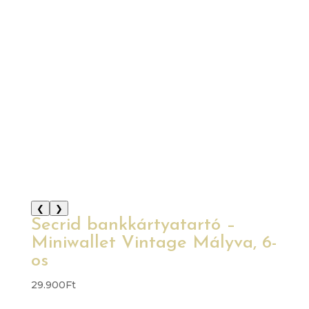
❮
❯
Secrid bankkártyatartó –
Miniwallet Vintage Mályva, 6-
os
29.900
Ft