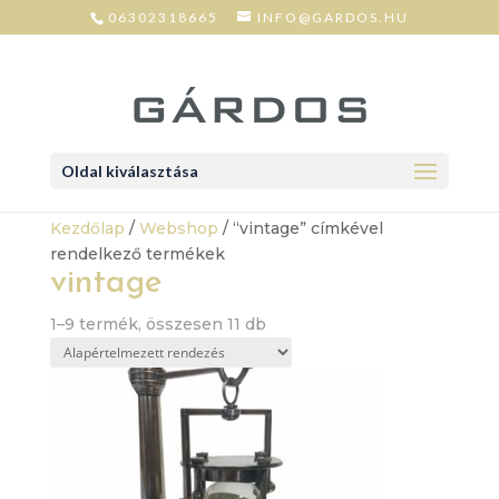
06302318665
INFO@GARDOS.HU
Oldal kiválasztása
Kezdőlap
/
Webshop
/ “vintage” címkével
rendelkező termékek
vintage
1–9 termék, összesen 11 db