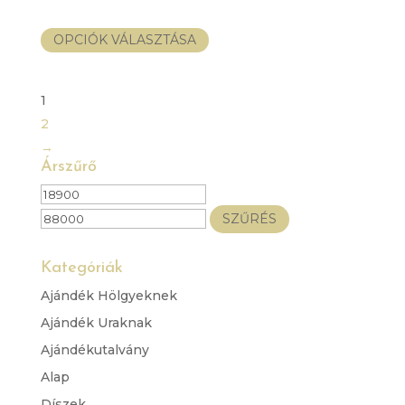
Ennek
OPCIÓK VÁLASZTÁSA
a
terméknek
1
több
variációja
2
van.
→
A
Árszűrő
változatok
Min
Max
a
ár
ár
SZŰRÉS
termékoldalon
választhatók
Kategóriák
ki
Ajándék Hölgyeknek
Ajándék Uraknak
Ajándékutalvány
Alap
Díszek