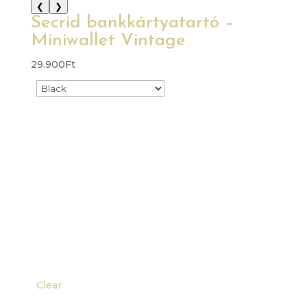
❮
❯
Secrid bankkártyatartó –
Miniwallet Vintage
29.900
Ft
Clear