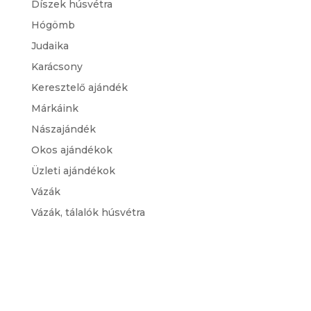
Díszek húsvétra
Hógömb
Judaika
Karácsony
Keresztelő ajándék
Márkáink
Nászajándék
Okos ajándékok
Üzleti ajándékok
Vázák
Vázák, tálalók húsvétra