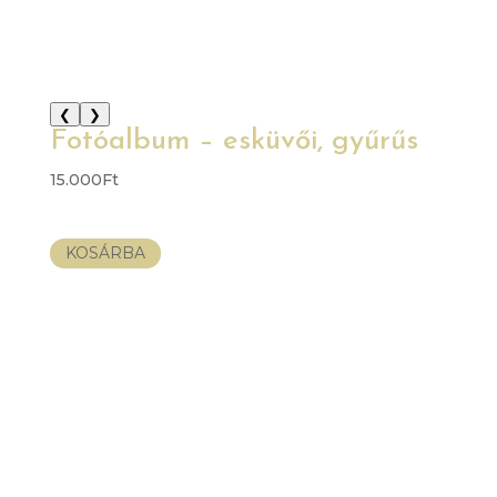
❮
❯
Fotóalbum – esküvői, gyűrűs
15.000
Ft
KOSÁRBA