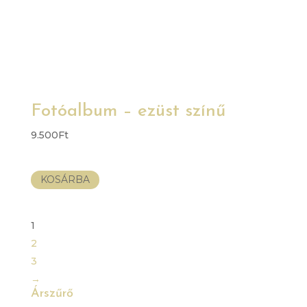
Fotóalbum – ezüst színű
9.500
Ft
KOSÁRBA
1
2
3
→
Árszűrő