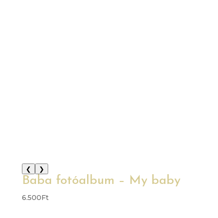
❮
❯
Baba fotóalbum – My baby
6.500
Ft