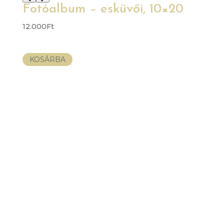
Fotóalbum – esküvői, 10×20
12.000
Ft
KOSÁRBA