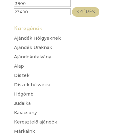
Min
Max
ár
ár
SZŰRÉS
Kategóriák
Ajándék Hölgyeknek
Ajándék Uraknak
Ajándékutalvány
Alap
Díszek
Díszek húsvétra
Hógömb
Judaika
Karácsony
Keresztelő ajándék
Márkáink