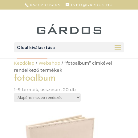
06302318665
INFO@GARDOS.HU
Oldal kiválasztása
Akció!
Kezdőlap
/
Webshop
/ “fotoalbum” címkével
rendelkező termékek
fotoalbum
1–9 termék, összesen 20 db