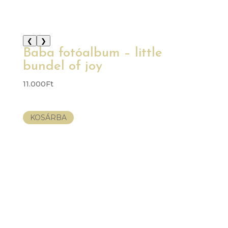
❮
❯
Baba fotóalbum – little
bundel of joy
11.000
Ft
KOSÁRBA