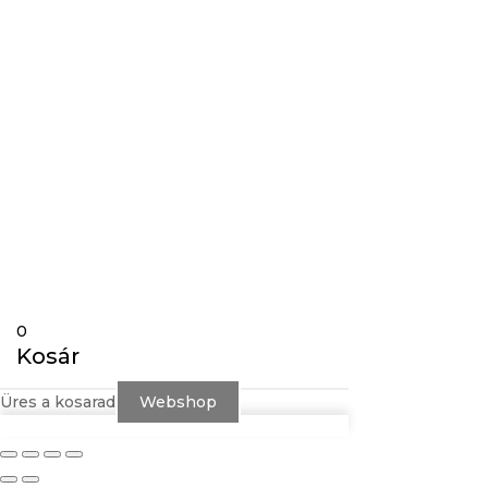
Gravírozás
Követés
Követés
0
Kosár
Üres a kosarad
Webshop