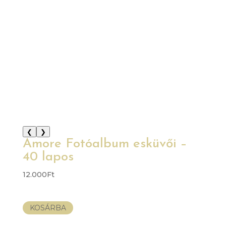
❮
❯
Amore Fotóalbum esküvői –
40 lapos
12.000
Ft
KOSÁRBA