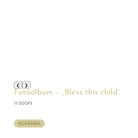
❮
❯
Fotóalbum – „Bless this child”
11.000
Ft
KOSÁRBA