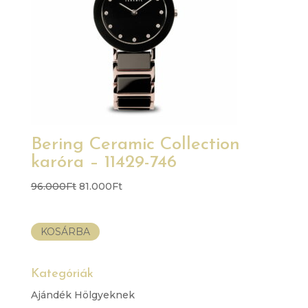
Bering Ceramic Collection
karóra – 11429-746
Original
Current
96.000
Ft
81.000
Ft
price
price
was:
is:
KOSÁRBA
96.000Ft.
81.000Ft.
Kategóriák
Ajándék Hölgyeknek