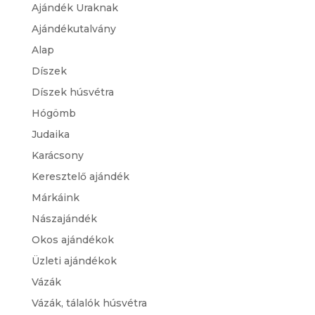
Ajándék Uraknak
Ajándékutalvány
Alap
Díszek
Díszek húsvétra
Hógömb
Judaika
Karácsony
Keresztelő ajándék
Márkáink
Nászajándék
Okos ajándékok
Üzleti ajándékok
Vázák
Vázák, tálalók húsvétra