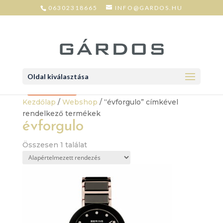
06302318665
INFO@GARDOS.HU
Oldal kiválasztása
Akció!
Kezdőlap
/
Webshop
/ “évforgulo” címkével
rendelkező termékek
évforgulo
Összesen 1 találat