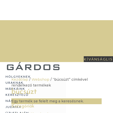
06302318665
INFO@GARDOS.HU
FACEBOOK
INSTAGRAM
FACEBOOK
INSTAGRAM
BLOG
GRAVÍROZÁS
FIÓKOM
KOSÁR
KÍVÁNSÁGLI
HÖLGYEKNEK
Kezdőlap
/
Webshop
/ “búcsúzt” címkével
URAKNAK
rendelkező termékek
MÁRKÁINK
búcsúzt
EZÜST
KERESZTELŐ
EZÜST
ÉKSZEREK
NÁSZAJÁNDÉK
Egy termék se felelt meg a keresésnek.
TÁRGYAK
GYERTYATARTÓK
Kategóriák
JUDAIKA
EZÜST
MONTBLANC
GYERTYATARTÓK
ÉS EGYÉB
ÜZLETI AJÁNDÉKOK