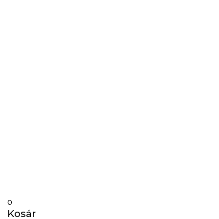
info@gardos.hu
Gravírozás
0
Kosár