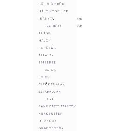
FÖLDGÖMBÖK
KIEGÉSZÍTŐK
KÜLDJÖN ÜZENETET
HAJÓMODELLEK
HÖLGYEKNEK
IRÁNYTŰ
GYÓGYSZERESDOBOZOK
SZOBROK
NÉVJEGYKÁRTYATARTÓK
AUTÓK
ÜDVÖZLŐKÁRTYÁK
HAJÓK
ZSEBTÜKRÖK,
REPÜLŐK
KULCSTARTÓK
ÁLLATOK
SZOBROK
EMBEREK
AUTÓK
BOTOK
HAJÓK
BOTOK
REPÜLŐK
CIPŐKANALAK
ÁLLATOK
SÉTAPÁLCÁK
EMBEREK
EGYÉB
TERÍTETT
KÜLDÉS
=
13 + 7
BANKKÁRTYATARTÓK
ASZTAL
KÉPKERETEK
GYERTYÁK,
URAKNAK
GYERTYATARTÓK
ÓRADOBOZOK
ITALOS SZETTEK