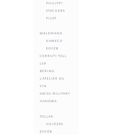
PHILIPPI
LOGIKAI
SAKK,
STACKERS
TÁRSASJÁTÉKOK
BACKGAMMON
PILOT
MODELLEK
HÓGÖMB
SAKK,
DÍSZEK
WALDMANN
BACKGAMMON
ÍRÁS,
KAWECO
HÓGÖMB
OLVASÁS
EGYÉB
ÍRÁS,
ÍRÓASZTALRA
CERRUTI TOLL
OLVASÁS
VALÓK
LSA
ÍRÓASZTALRA
LEVÉLBONTÓK
BERING
VALÓK
NAGYÍTÓK
L’ATELIER DU
LEVÉLBONTÓK
KÖNYVJELZŐK
VIN
NAGYÍTÓK
NAPLÓK,
SWISS MILITARY
NAPLÓK,
NAPTÁRAK,
HANOWA
NAPTÁRAK,
MAPPÁK
MAPPÁK
TOLLAK
TOLLAK
HAJÓZÁS
KIEGÉSZÍTŐK
EGYÉB
EGYÉB