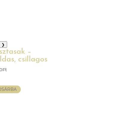
❯
sztasak –
ldas, csillagos
00
Ft
OSÁRBA