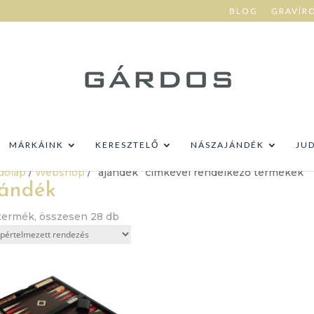
BLOG
GRAVÍR
MÁRKÁINK
KERESZTELŐ
NÁSZAJÁNDÉK
JU
dőlap
/
Webshop
/ “ajándék” címkével rendelkező termékek
jándék
 termék, összesen 28 db