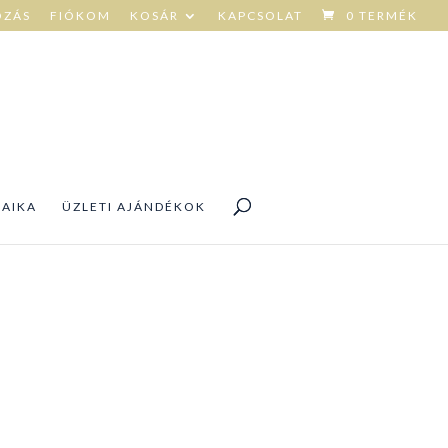
OZÁS
FIÓKOM
KOSÁR
KAPCSOLAT
0 TERMÉK
DAIKA
ÜZLETI AJÁNDÉKOK