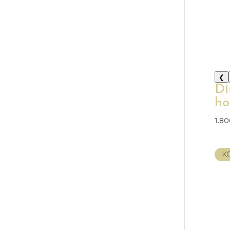
❮
Dí
ho
1.8
K