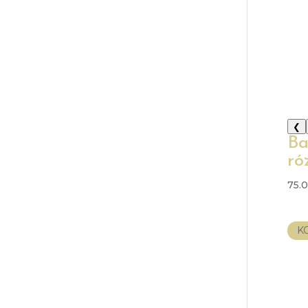
❮
Ba
ró
75.
K