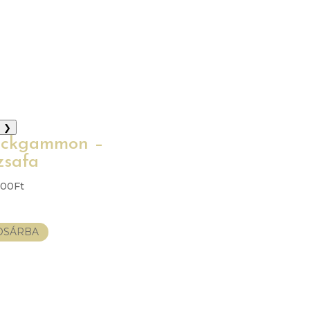
❯
ckgammon –
zsafa
000
Ft
OSÁRBA