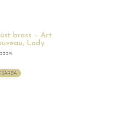
üst bross – Art
uveau, Lady
.000
Ft
OSÁRBA