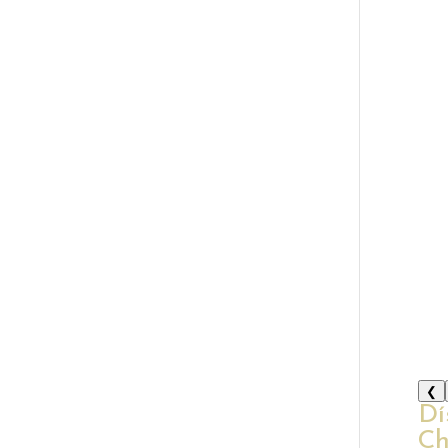
❮
Dí
Ch