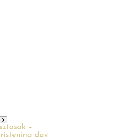
❯
sztasak –
ristening day