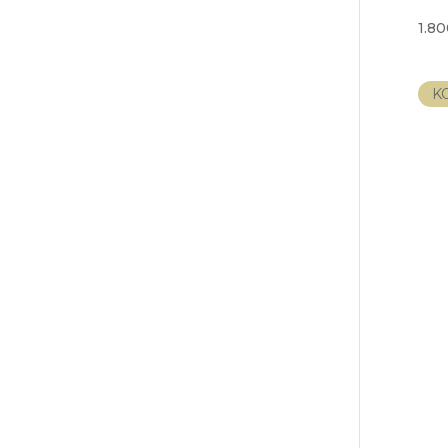
1.8
K