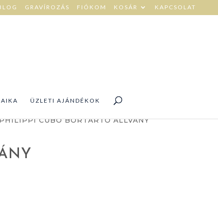
BLOG
GRAVÍROZÁS
FIÓKOM
KOSÁR
KAPCSOLAT
DAIKA
ÜZLETI AJÁNDÉKOK
 PHILIPPI CUBO BORTARTÓ ÁLLVÁNY
VÁNY