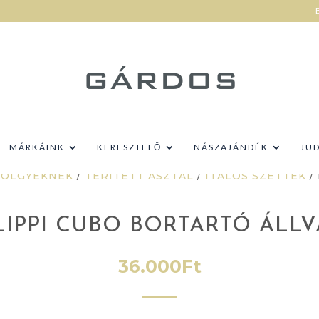
MÁRKÁINK
KERESZTELŐ
NÁSZAJÁNDÉK
JU
HÖLGYEKNEK
/
TERÍTETT ASZTAL
/
ITALOS SZETTEK
/
LIPPI CUBO BORTARTÓ ÁLL
36.000
Ft