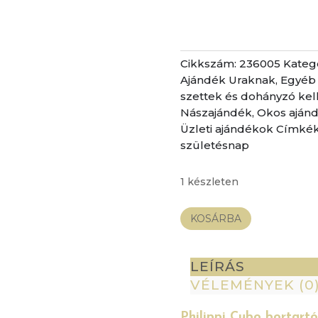
Cikkszám:
236005
Kateg
Ajándék Uraknak
,
Egyéb
szettek és dohányzó kel
Nászajándék
,
Okos aján
Üzleti ajándékok
Címkék
születésnap
1 készleten
Philippi
KOSÁRBA
Cubo
bortartó
állvány
LEÍRÁS
mennyiség
VÉLEMÉNYEK (0
Philippi Cubo bortartó