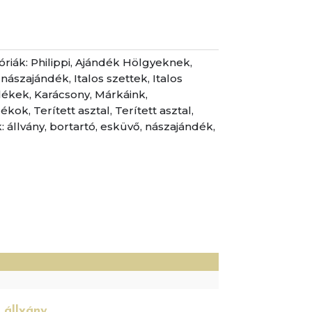
óriák:
Philippi
,
Ajándék Hölgyeknek
,
 nászajándék
,
Italos szettek
,
Italos
lékek
,
Karácsony
,
Márkáink
,
dékok
,
Terített asztal
,
Terített asztal
,
:
állvány
,
bortartó
,
esküvő
,
nászajándék
,
)
 állvány