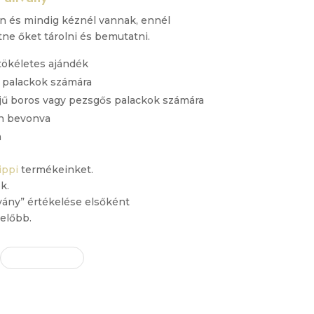
an és mindig kéznél vannak, ennél
ne őket tárolni és bemutatni.
 tökéletes ajándék
es palackok számára
őjű boros vagy pezsgős palackok számára
an bevonva
m
ippi
termékeinket.
k.
lvány” értékelése elsőként
előbb.