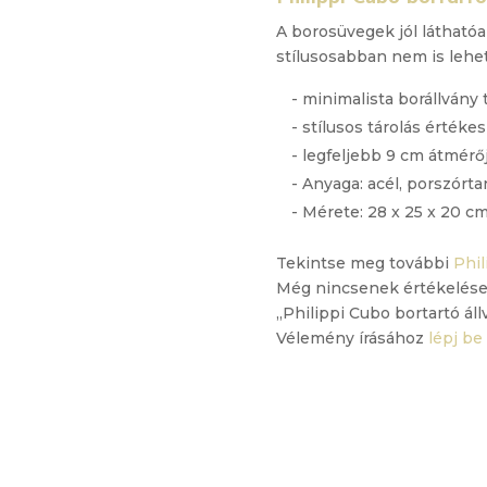
A borosüvegek jól látható
stílusosabban nem is lehet
- minimalista borállvány
- stílusos tárolás érték
- legfeljebb 9 cm átmér
- Anyaga: acél, porszórt
- Mérete: 28 x 25 x 20 c
Tekintse meg további
Phil
Még nincsenek értékelése
„Philippi Cubo bortartó ál
Vélemény írásához
lépj be