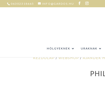
06302318665
INFO@GARDOS.HU
HÖLGYEKNEK
URAKNAK
KEZDŐLAP
/
WEBSHOP
/
AJÁNDÉK 
PHI