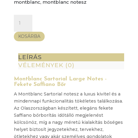
montblanc
,
montblanc notesz
Montblanc
Sartorial
Large
KOSÁRBA
Notes
-
Fekete
LEÍRÁS
Saffiano
VÉLEMÉNYEK (0)
Bőr
mennyiség
Montblanc Sartorial Large Notes -
Fekete Saffiano Bőr
A Montblanc Sartorial notesz a luxus kivitel és a
mindennapi funkcionalitás tökéletes találkozása.
Az Olaszországban készített, elegáns fekete
Saffiano bőrborítás időtálló megjelenést
kölcsönöz, míg a nagy méretű kialakítás bőséges
helyet biztosít jegyzetekhez, tervekhez,
ötletekhez vagy akár személyes gondolatok