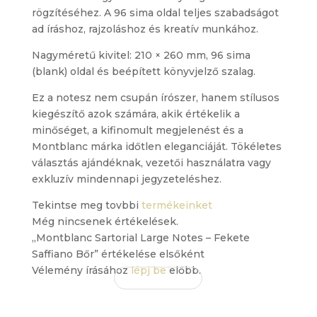
rögzítéséhez. A 96 sima oldal teljes szabadságot
ad íráshoz, rajzoláshoz és kreatív munkához.
Nagyméretű kivitel: 210 × 260 mm, 96 sima
(blank) oldal és beépített könyvjelző szalag.
Ez a notesz nem csupán írószer, hanem stílusos
kiegészítő azok számára, akik értékelik a
minőséget, a kifinomult megjelenést és a
Montblanc márka időtlen eleganciáját. Tökéletes
választás ajándéknak, vezetői használatra vagy
exkluzív mindennapi jegyzeteléshez.
Tekintse meg tovbbi
termékeinket
Még nincsenek értékelések.
„Montblanc Sartorial Large Notes – Fekete
Saffiano Bőr” értékelése elsőként
Vélemény írásához
lépj be
előbb.