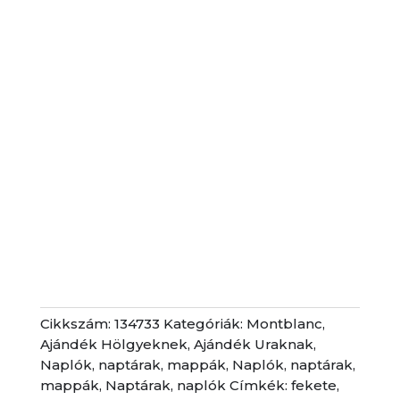
Cikkszám:
134733
Kategóriák:
Montblanc
,
Ajándék Hölgyeknek
,
Ajándék Uraknak
,
Naplók, naptárak, mappák
,
Naplók, naptárak,
mappák
,
Naptárak, naplók
Címkék:
fekete
,