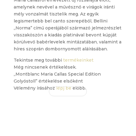
Maria Callasról elnevezett új rózsafajta előtt,
amelynek nevével a művésznő e virágok iránti
mély vonzalmát tisztelik meg. Az egyik
legismertebb bel canto szerepéből, Bellini
„Norma” című operájából származó jelmezrészlet
visszaköszön a kiadás platinával bevont kúpját
körülvevő babérlevelek mintázatában, valamint a
híres szoprán dombornyomott aláírásában.
Tekintse meg további
termékeinket
Még nincsenek értékelések.
„Montblanc Maria Callas Special Edition
Golyóstoll” értékelése elsőként
Vélemény írásához
lépj be
előbb.