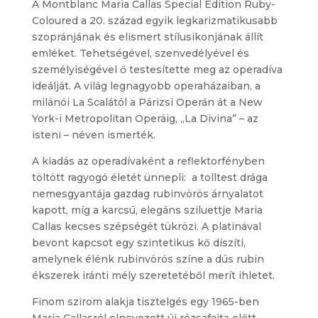
A Montblanc Maria Callas Special Edition Ruby-
Coloured a 20. század egyik legkarizmatikusabb
szopránjának és elismert stílusikonjának állít
emléket. Tehetségével, szenvedélyével és
személyiségével ő testesítette meg az operadíva
ideálját. A világ legnagyobb operaházaiban, a
milánói La Scalától a Párizsi Operán át a New
York-i Metropolitan Operáig, „La Divina” – az
isteni – néven ismerték.
A kiadás az operadívaként a reflektorfényben
töltött ragyogó életét ünnepli: a tolltest drága
nemesgyantája gazdag rubinvörös árnyalatot
kapott, míg a karcsú, elegáns sziluettje Maria
Callas kecses szépségét tükrözi. A platinával
bevont kapcsot egy szintetikus kő díszíti,
amelynek élénk rubinvörös színe a dús rubin
ékszerek iránti mély szeretetéből merít ihletet.
Finom szirom alakja tisztelgés egy 1965-ben