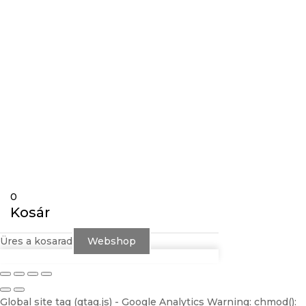
Gravírozás
Követés
Követés
0
Kosár
Üres a kosarad
Webshop
Global site tag (gtag.js) - Google Analytics
Warning: chmod():