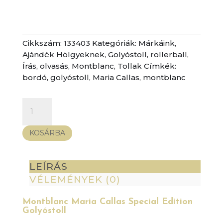
Cikkszám:
133403
Kategóriák:
Márkáink
,
Ajándék Hölgyeknek
,
Golyóstoll, rollerball
,
Írás, olvasás
,
Montblanc
,
Tollak
Címkék:
bordó
,
golyóstoll
,
Maria Callas
,
montblanc
Montblanc
Maria
Callas
KOSÁRBA
Special
Edition
Golyóstoll
LEÍRÁS
mennyiség
VÉLEMÉNYEK (0)
Montblanc Maria Callas Special Edition
Golyóstoll